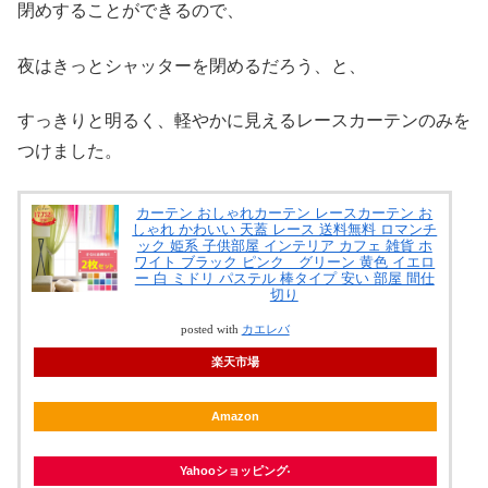
閉めすることができるので、
夜はきっとシャッターを閉めるだろう、と、
すっきりと明るく、軽やかに見えるレースカーテンのみを
つけました。
カーテン おしゃれカーテン レースカーテン お
しゃれ かわいい 天蓋 レース 送料無料 ロマンチ
ック 姫系 子供部屋 インテリア カフェ 雑貨 ホ
ワイト ブラック ピンク グリーン 黄色 イエロ
ー 白 ミドリ パステル 棒タイプ 安い 部屋 間仕
切り
posted with
カエレバ
楽天市場
Amazon
Yahooショッピング