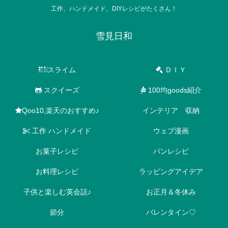
工作、ハンドメイド、DIYレシピがたくさん！
雪見日和
スライム
ＤＩＹ
スクイーズ
100均goods紹介
Qoo10,楽天のおすすめ♪
インテリア 収納
工作 ハンドメイド
ウェブ漫画
お菓子レシピ
パンレシピ
お料理レシピ
ラッピングアイデア
子供と楽しむ英会話♪
お正月＆冬休み
節分
バレンタイン♡