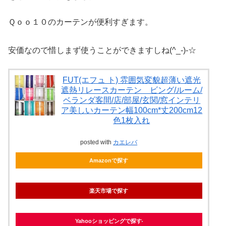
Ｑｏｏ１０のカーテンが便利すぎます。
安価なので惜しまず使うことができますしね(^_-)-☆
FUT(エフュ ト) 雰囲気変貌超薄い遮光
遮熱リレースカーテン ビング/ルーム/
ベランダ客間/店/部屋/玄関/窓インテリ
ア美しいカーテン幅100cm*丈200cm12
色1枚入れ
posted with
カエレバ
Amazonで探す
楽天市場で探す
Yahooショッピングで探す