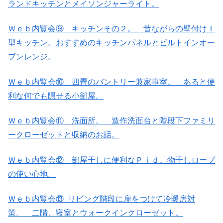
ランドキッチンとメイソンジャーライト。
Ｗｅｂ内覧会⑨ キッチンその２。 昔ながらの壁付けＩ
型キッチン。おすすめのキッチンパネルとビルトインオー
ブンレンジ。
Ｗｅｂ内覧会⑩ 四畳のパントリー兼家事室。 あると便
利な何でも隠せる小部屋。
Ｗｅｂ内覧会⑪ 洗面所。 造作洗面台と階段下ファミリ
ークローゼットと収納のお話。
Ｗｅｂ内覧会⑫ 部屋干しに便利なＰｉｄ。物干しロープ
の使い心地。
Ｗｅｂ内覧会⑬ リビング階段に扉をつけて冷暖房対
策。 二階、寝室とウォークインクローゼット。