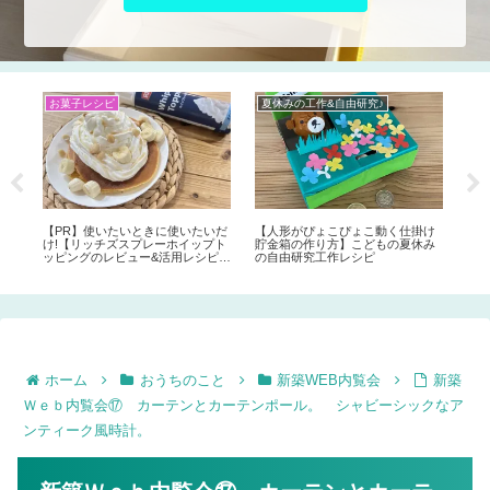
お菓子レシピ
夏休みの工作&自由研究♪
Ｄ
DI
イプ
ク)
【PR】使いたいときに使いたいだ
【人形がぴょこぴょこ動く仕掛け
ちゃ
け!【リッチズスプレーホイップト
貯金箱の作り方】こどもの夏休み
も♪
ッピングのレビュー&活用レシピ】
の自由研究工作レシピ
作
デコレーションや仕上げにぴった
ルハ
り!
ホーム
おうちのこと
新築WEB内覧会
新築
Ｗｅｂ内覧会⑰ カーテンとカーテンポール。 シャビーシックなア
ンティーク風時計。