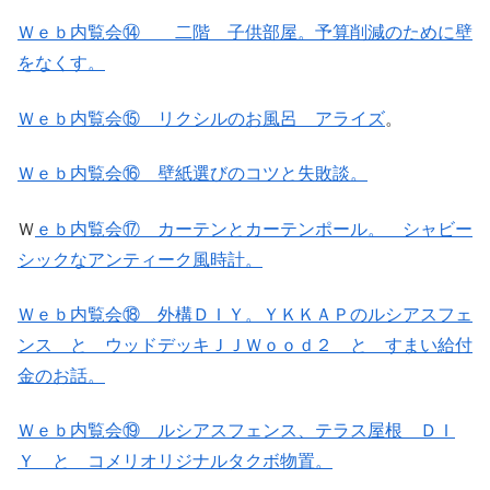
Ｗｅｂ内覧会⑭ 二階 子供部屋。予算削減のために壁
をなくす。
Ｗｅｂ内覧会⑮ リクシルのお風呂 アライズ
。
Ｗｅｂ内覧会⑯ 壁紙選びのコツと失敗談。
Ｗ
ｅｂ内覧会⑰ カーテンとカーテンポール。 シャビー
シックなアンティーク風時計。
Ｗｅｂ内覧会⑱ 外構ＤＩＹ。ＹＫＫＡＰのルシアスフェ
ンス と ウッドデッキＪＪＷｏｏｄ２ と すまい給付
金のお話。
Ｗｅｂ内覧会⑲ ルシアスフェンス、テラス屋根 ＤＩ
Ｙ と コメリオリジナルタクボ物置。