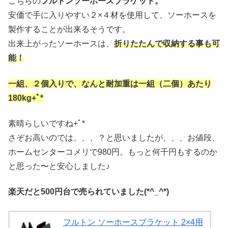
こちらの
フルトンソーホースブラケット。
安価で手に入りやすい２×４材を使用して、ソーホースを
製作することが出来るそうです。
出来上がったソーホースは、
折りたたんで収納する事も可
能！
一組、２個入りで、なんと耐加重は一組（二個）あたり
180kg+ﾟ*
素晴らしいですね+ﾟ*
さぞお高いのでは、、、？と思いましたが、、、お値段、
ホームセンターコメリで980円。もっと何千円もするのか
と思った〜と安心しました♪
楽天だと500円台で売られていました(*^_^*)
フルトン ソーホースブラケット 2×4用