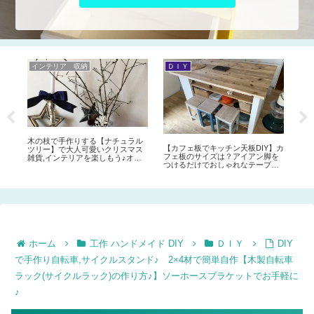
インテリア 収納
ＤＩＹ
お
バ
ト
可愛
タ
木の枝で手作りする【ナチュラル
【カフェ板でキッチン天板DIY】カ
製自
ツリー】で大人可愛いクリスマス
フェ板のサイズは？アイアン脚を
作
雑貨,インテリアを楽しもう♪オー
つけるだけでおしゃれなテーブル
でお
ナメント次第でシャビーにも北欧
の完成！
風にも。クリスマスツリーDIY♪
ホーム
工作 ハンドメイド DIY
ＤＩＹ
DIY
で手作り自転車,サイクルスタンド♪ 2×4材で簡単自作【木製自転車
ラック(サイクルラック)の作り方♪】ソーホースブラケットでお手軽に
♪