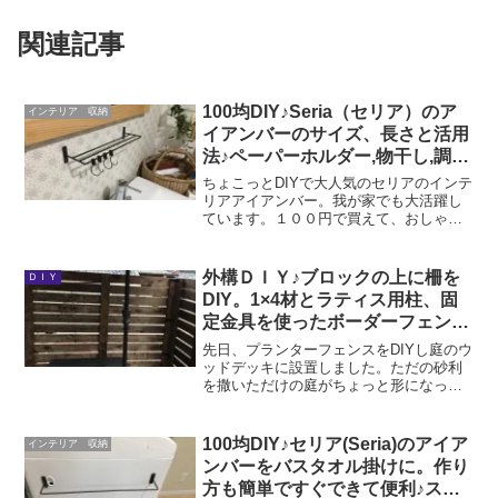
関連記事
100均DIY♪Seria（セリア）のア
インテリア 収納
イアンバーのサイズ、長さと活用
法♪ペーパーホルダー,物干し,調理
器具掛け,オーブン皿や歯ブラシ
ちょこっとDIYで大人気のセリアのインテ
の収納にも♪
リアアイアンバー。我が家でも大活躍し
ています。１００円で買えて、おしゃれ♪
歯ブラシ収納、キッチン収納、トイレッ
トペーパーホルダー、キッチンペーパー
ホルダー、コップや調理器具かけ、タオ
外構ＤＩＹ♪ブロックの上に柵を
ＤＩＹ
ルバスタオル掛け、...
DIY。1×4材とラティス用柱、固
定金具を使ったボーダーフェンス
の作り方。
先日、プランターフェンスをDIYし庭のウ
ッドデッキに設置しました。ただの砂利
を撒いただけの庭がちょっと形になって
きました。ウッドデッキは主人がDIYで設
置。人工木が良かったので、近所のホー
ムセンターに置いてあったJJwoodⅡとい
100均DIY♪セリア(Seria)のアイア
インテリア 収納
うシリーズ...
ンバーをバスタオル掛けに。作り
方も簡単ですぐできて便利♪スプ