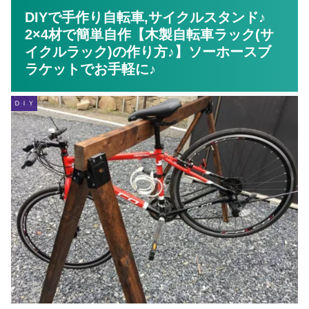
DIYで手作り自転車,サイクルスタンド♪
2×4材で簡単自作【木製自転車ラック(サ
イクルラック)の作り方♪】ソーホースブ
ラケットでお手軽に♪
ＤＩＹ