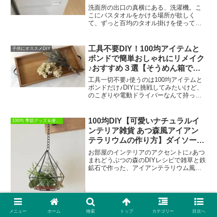
レー類の収納や冷蔵庫にも♪
洗面所の出口の真横にある、洗濯機。こ
こにバスタオルをかける場所が欲しく
て、ずっと百均のタオル掛けを使ってい
たのですが、、、。幅も狭くすぐ外れる
ので、とてもかけずらくて家族みんな困
っておりました。我が家では、セリアの
工具不要DIY！100均アイテムと
子供にオススメDIY
アイアンバーをいたるところ...
ボンドで簡単おしゃれにリメイク
♪おすすめ３選【そうめん箱で作
る木製トレイ】【ミニ引き出し】
工具一切不要♪使うのは100均アイテムと
【木製ティッシュケース】の作り
ボンドだけ♪DIYに挑戦してみたいけど、
のこぎりや電動ドライバーなんて持って
方
いないし、難しそう、、、とお悩みの方
に、家で余っているそうめん箱や100均小
物をリメイクするおススメの方法をいく
100均DIY【可愛いナチュラルイ
100均 季節グッズ＆便利グッズ
つかご紹介さ...
ンテリア雑貨 あつ森風アイアン
テラリウムの作り方】ダイソーの
アイアン小物でお庭のグリーンを
お部屋のインテリアのアクセントに♪あつ
楽しもう♪
まれどうぶつの森のDIYレシピで雑草と鉄
鉱石で作った、アイアンテラリウム風の
飾りをハンドメイドしてみました＾＾つ
いでにちょっと大きめのサイズのもの
も、アイアンバードゲージを使ってdiy。
あつ森DIYレシ...
メニュー
ホーム
検索
トップ
カテゴリー
目次へ
100均DIY♪1×4材の端材とセリア
インテリア 収納