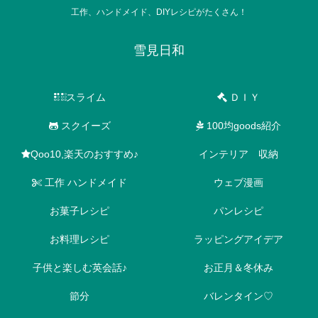
工作、ハンドメイド、DIYレシピがたくさん！
雪見日和
スライム
ＤＩＹ
スクイーズ
100均goods紹介
Qoo10,楽天のおすすめ♪
インテリア 収納
工作 ハンドメイド
ウェブ漫画
お菓子レシピ
パンレシピ
お料理レシピ
ラッピングアイデア
子供と楽しむ英会話♪
お正月＆冬休み
節分
バレンタイン♡