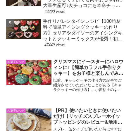
大量生産可♪友チョコにも本命チョコ
にも♪
48290 views
手作りバレンタインレシピ【100均材
料で簡単アイシングクッキーの作り
方】セリアやダイソーのアイシングキ
ットとクッキーミックスが優秀！初心
者でも出来るおしゃれ可愛いデザイン
47449 views
有♪
クリスマスにイースターにハロウ
お菓子レシピ
ィンに♪【簡単カラフル手作りク
ッキー】をお子様と楽しんでみよ
う♪小麦粘土みたいに成型が簡単♪
以前、キャラケーキの作り方の記事でご
クリスマスツリーに飾るクッキー
紹介させていただいたことがある【キャ
ラクッキーの作り方】。小麦粘土のよう
オーナメントにも★
にとても扱いやすい生地で、お子様でも
簡単に好きな形を作ることが出来ます。
材料もとてもシンプルなので、食紅さえ
あれば簡単に、カラフルな...
【PR】使いたいときに使いたい
お菓子レシピ
だけ!【リッチズスプレーホイッ
プトッピングのレビュー&活用レ
シピ】デコレーションや仕上げに
スプレー缶タイプで使いたい時にすぐに