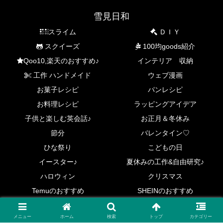
雪見日和
スライム
ＤＩＹ
スクイーズ
100均goods紹介
Qoo10,楽天のおすすめ♪
インテリア 収納
工作 ハンドメイド
ウェブ漫画
お菓子レシピ
パンレシピ
お料理レシピ
ラッピングアイデア
子供と楽しむ英会話♪
お正月＆冬休み
節分
バレンタイン♡
ひな祭り
こどもの日
イースター♪
夏休みの工作&自由研究♪
ハロウィン
クリスマス
Temuのおすすめ
SHEINのおすすめ
Copyright © 2017-2026 雪見日和 All Rights Reserved.
メニュー
ホーム
検索
トップ
カテゴリー