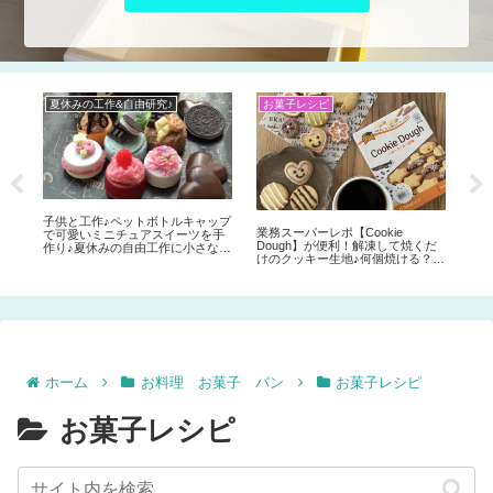
夏休みの工作&自由研究♪
お菓子レシピ
イ
シ
ィー
塗装
方
レ
を
子供と工作♪ペットボトルキャップ
業務スーパーレポ【Cookie
固定
で可愛いミニチュアスイーツを手
Dough】が便利！解凍して焼くだ
の
作り♪夏休みの自由工作に小さなケ
けのクッキー生地♪何個焼ける？オ
ーキ屋さんはいかが？
ーブンなら何度？
ホーム
お料理 お菓子 パン
お菓子レシピ
お菓子レシピ