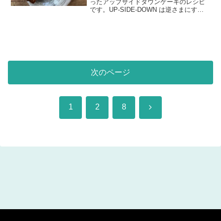
ったアップサイドダウンケーキのレシピ
です。UP-SIDE-DOWN は逆さまにする
という意味で、焼きあがった後、最後に
生地を逆さまにし、キャラメルソースと
りんごの底面が上に来ることから、そう
呼ばれています...
次のページ
次
1
2
8
へ