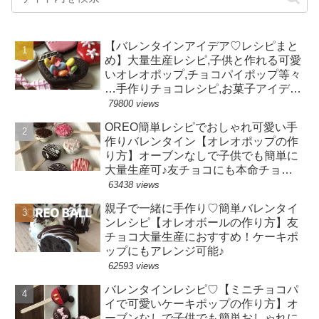
【バレンタインアイデア♡レシピまと
め】大量生産レシピ,子供と作れる可愛
いオレオポップ,チョコパイポップ等々
…手作りチョコレシピ,お菓子アイデ
ア,100均バレンタイングッズ、など一
79800 views
覧♪
OREO簡単レシピでおしゃれ可愛い手
作りバレンタイン【オレオポップの作
り方】オーブンなしで子供でも簡単に
大量生産可♪友チョコにも本命チョコ
にも♪
63438 views
親子で一緒に手作り♡簡単バレンタイ
ンレシピ【オレオボールの作り方】友
チョコ大量生産におすすめ！ケーキポ
ップにもアレンジ可能♪
62593 views
バレンタインレシピ♡【ミニチョコパ
イで可愛いケーキポップの作り方】オ
ーブンなしで子供でも簡単おしゃれに