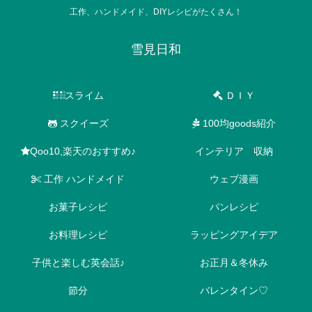
工作、ハンドメイド、DIYレシピがたくさん！
雪見日和
スライム
ＤＩＹ
スクイーズ
100均goods紹介
Qoo10,楽天のおすすめ♪
インテリア 収納
工作 ハンドメイド
ウェブ漫画
お菓子レシピ
パンレシピ
お料理レシピ
ラッピングアイデア
子供と楽しむ英会話♪
お正月＆冬休み
節分
バレンタイン♡