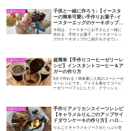
ッキーが、お家で簡単に手作りできるの
で、試してみてく...
子供と一緒に作ろう♪【イースタ
お菓子レシピ
ーの簡単可愛い手作りお菓子♪イ
ースターエッグのケーキポップの
作り方】レシピ付き♪プレゼント
今回は、イースターにお子さんと一緒に
やパーティーにぴったり！
作れる、手作りお菓子、イースターエッ
グのケーキポップのご紹介をさせていた
だきます♪簡単可愛いので、是非、お家で
やってみて、お子様方やお友達と楽しい
イースターをお過ごし下さい♪イースター
のおやつに♪カラフル...
超簡単【手作りコーヒーゼリーレ
お菓子レシピ
シピ】インスタントコーヒー＆ア
ガーの作り方
5分で作れる！簡単夏に人気のコーヒーゼ
リーレシピです。アイスを乗せてコーヒ
ーゼリーパフェにしたり、クラッシュし
たコーヒーゼリーをミルクと混ぜてコー
ヒーゼリードリンクにしたりと、色々と
アレンジできます♪インスタントコーヒー
を使う時の割合はちょ...
手作りアメリカンスイーツレシピ
お菓子レシピ
【キャラメルりんごのアップサイ
ドダウンケーキの作り方】ハロウ
ィンスイーツにも♪
りんごとキャラメルソースをたっぷり使