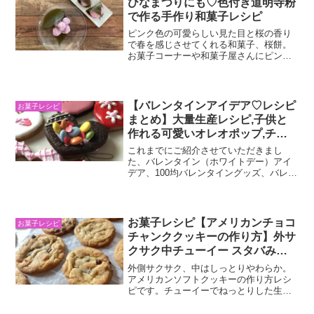
ひなまつりにも♡色付き道明寺粉
で作る手作り和菓子レシピ
ピンク色の可愛らしい見た目と桜の香り
で春を感じさせてくれる和菓子、桜餅。
お菓子コーナーや和菓子屋さんにピンク
色の可愛らしい桜餅が並ぶのを見ると、
春が来たんだなと感じさせてくれます
ね。お花見やひな祭りなどでもよく食べ
られている国民的和菓子、桜...
【バレンタインアイデア♡レシピ
お菓子レシピ
まとめ】大量生産レシピ,子供と
作れる可愛いオレオポップ,チョ
コパイポップ等々…手作りチョコ
これまでにご紹介させていただきまし
レシピ,お菓子アイデア,100均バレ
た、バレンタイン（ホワイトデー）アイ
デア、100均バレンタイングッズ、バレン
ンタイングッズ、など一覧♪
タインのプレゼントにぴったりな手作り
雑貨やチョコレシピ、お菓子レシピ、ラ
ッピングアイデアなどなど、、、のまと
めページです(#^^#...
お菓子レシピ【アメリカンチョコ
お菓子レシピ
チャンククッキーの作り方】外サ
クサク中チューイー スタバみた
いな手作りソフトクッキー
外側サクサク、中はしっとりやわらか。
アメリカンソフトクッキーの作り方レシ
ピです。チューイーでねっとりした生地
がクセになります(*^^*)混ぜて焼くだけで
スタバみたいな大きなチョコチャンクク