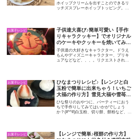
ぴったり!
ホイップクリームを出すことのできるリ
ッチズスプレーホイップトッピング。冷
蔵庫で冷やしておくだけで好きな時に使
いたいだけの量を使うことができるの
で、スイーツ好きは常に常備しておきた
いアイテムです。ボタンを押...
子供達大喜び♪簡単可愛い【手作
お菓子レシピ
りキャラクッキー】でオリジナル
のケーキやクッキーを焼いてみよ
う♪手作りキャラケーキの作り方♪
子供達の大好きなキャラクター。ドラえ
もんやディズニーキャラクター、プリキ
ュアなどなど、、、。リクエストされた
事、ありませんか？？ケーキ屋さんに頼
むと結構お値段しますし、出来ないとこ
ろもありますよね(^^;;そこで！お子様方
のお誕生日ケーキを...
ひなまつりレシピ♪【レンジと白
お菓子レシピ
玉粉で簡単に出来ちゃう！いちご
大福の作り方】雪見大福や雪苺、
バナナ大福などのアレンジ方法も
ひな祭りのおやつに、パーティーにおう
♪
ちで手作りしてみてはいかがでしょう
か？(#^^#)白玉粉、切り餅、餅粉など、
色々な材料で作る作り方がありますが、
今回はおうちでお子様と簡単に作れる、
白玉粉と電子レンジを使った【いちご大
福の作り方】をご紹介させていただきた
【レンジで簡単♪桜餅の作り方】
お菓子レシピ
いと思います。