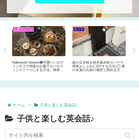
お菓子レシピ
ＤＩＹ
ク
【
フ
発
愛
0均
Halloween Sweets🎃可愛いハロウ
庭の立水栓を枕木風水栓カバーで
ワー
ィンデコで市販のお菓子をハロウ
簡単おしゃれにDIYする方法♪① 家
作り
ィンスイーツにする方法。簡単な
の水道の元栓の場所と閉める方
フト
モンスターの作り方♪お子様のパー
法。植木鉢を水栓パンに。枕木風
め
ティーにもピッタリ♪
水栓カバーレビュー。
ホーム
子供と楽しむ英会話♪
子供と楽しむ英会話♪