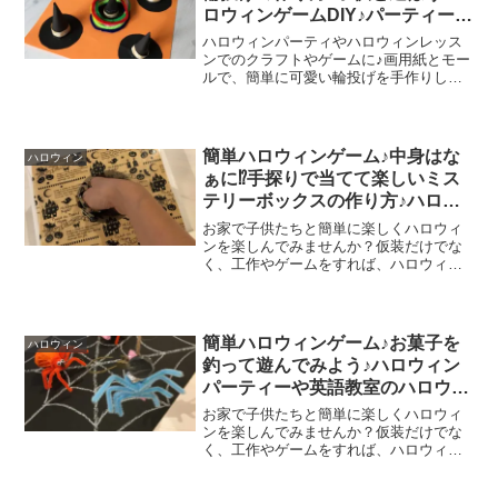
ロウィンゲームDIY♪パーティーや
英語レッスンの工作、ゲームアイ
ハロウィンパーティやハロウィンレッス
デア♪
ンでのクラフトやゲームに♪画用紙とモー
ルで、簡単に可愛い輪投げを手作りして
遊んでみてはいかがでしょうか？(*^^*)入
った数だけお菓子がもらえる！というゲ
ームにしてみても楽しいですね♪魔女の三
角帽子を作る...
簡単ハロウィンゲーム♪中身はな
ハロウィン
ぁに⁉手探りで当てて楽しいミス
テリーボックスの作り方♪ハロウ
ィンパーティーやレッスンで盛り
お家で子供たちと簡単に楽しくハロウィ
上がること間違いなし！
ンを楽しんでみませんか？仮装だけでな
く、工作やゲームをすれば、ハロウィン
パーティーも盛り上がること間違いなし♪
今回は、簡単に作って楽しめるミステリ
ーボックスの作り方をご紹介したいと思
います(^^♪箱でなく...
簡単ハロウィンゲーム♪お菓子を
ハロウィン
釣って遊んでみよう♪ハロウィン
パーティーや英語教室のハロウィ
ンレッスンを工作、ゲームアイデ
お家で子供たちと簡単に楽しくハロウィ
アで盛り上げよう♪
ンを楽しんでみませんか？仮装だけでな
く、工作やゲームをすれば、ハロウィン
パーティーも盛り上がること間違いなし♪
今回は、簡単に作れるお菓子釣りゲーム