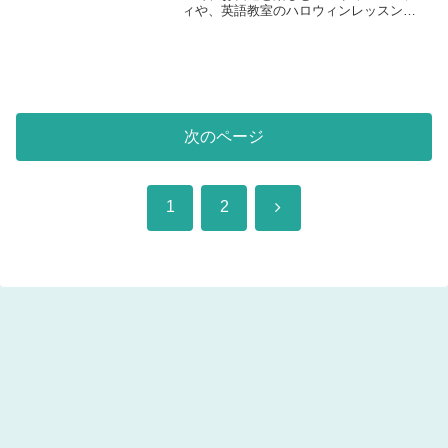
ィや、英語教室のハロウィンレッスンを
盛り上げてみてはいかがでしょうか？
(*^^*)少しの工夫で、楽しいゲームやアク
ティビティが簡単に出来ちゃいます♪今回
は、フラフープと...
次のページ
次
1
2
へ