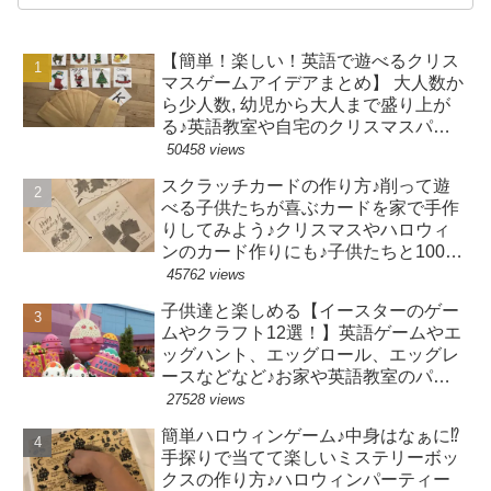
【簡単！楽しい！英語で遊べるクリス
マスゲームアイデアまとめ】 大人数か
ら少人数, 幼児から大人まで盛り上が
る♪英語教室や自宅のクリスマスパー
ティーでのクリスマスアクティビティ
50458 views
ーにおすすめ！
スクラッチカードの作り方♪削って遊
べる子供たちが喜ぶカードを家で手作
りしてみよう♪クリスマスやハロウィ
ンのカード作りにも♪子供たちと100均
工作♪
45762 views
子供達と楽しめる【イースターのゲー
ムやクラフト12選！】英語ゲームやエ
ッグハント、エッグロール、エッグレ
ースなどなど♪お家や英語教室のパー
ティーに♪
27528 views
簡単ハロウィンゲーム♪中身はなぁに⁉
手探りで当てて楽しいミステリーボッ
クスの作り方♪ハロウィンパーティー