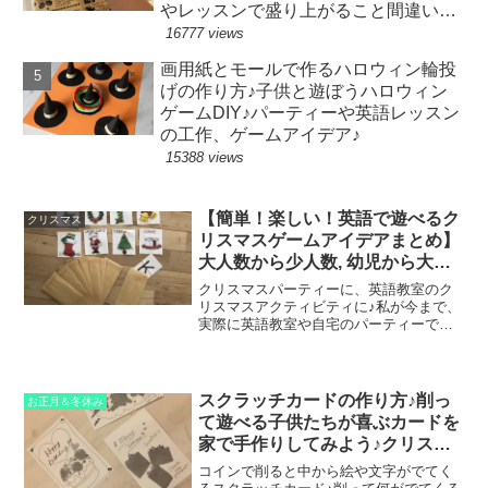
やレッスンで盛り上がること間違いな
し！
16777 views
画用紙とモールで作るハロウィン輪投
げの作り方♪子供と遊ぼうハロウィン
ゲームDIY♪パーティーや英語レッスン
の工作、ゲームアイデア♪
15388 views
【簡単！楽しい！英語で遊べるク
クリスマス
リスマスゲームアイデアまとめ】
大人数から少人数, 幼児から大人
まで盛り上がる♪英語教室や自宅
クリスマスパーティーに、英語教室のク
のクリスマスパーティーでのクリ
リスマスアクティビティに♪私が今まで、
実際に英語教室や自宅のパーティーで行
スマスアクティビティーにおすす
ったクリスマスゲームの中から、おすす
め！
めゲームアイデアをいくつかまとめてみ
ました♪工夫次第で、大人数～少人数で
も。大人から子供まで。...
スクラッチカードの作り方♪削っ
お正月＆冬休み
て遊べる子供たちが喜ぶカードを
家で手作りしてみよう♪クリスマ
スやハロウィンのカード作りにも
コインで削ると中から絵や文字がでてく
♪子供たちと100均工作♪