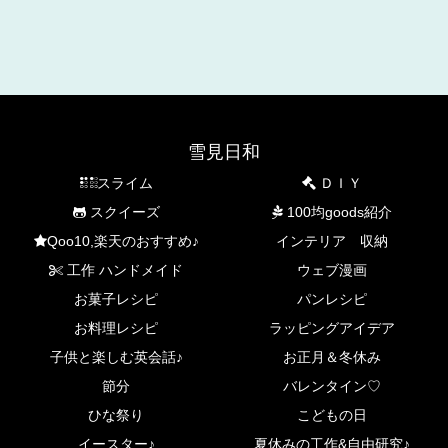
雪見日和
スライム
ＤＩＹ
スクイーズ
100均goods紹介
Qoo10,楽天のおすすめ♪
インテリア 収納
工作 ハンドメイド
ウェブ漫画
お菓子レシピ
パンレシピ
お料理レシピ
ラッピングアイデア
子供と楽しむ英会話♪
お正月＆冬休み
節分
バレンタイン♡
ひな祭り
こどもの日
イースター♪
夏休みの工作&自由研究♪