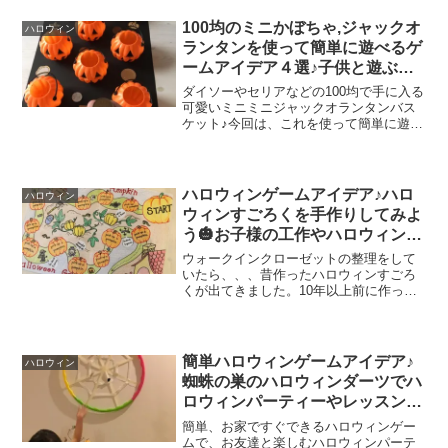
の作り方をご紹介したいと思います(^^♪
折り紙とモールを使...
100均のミニかぼちゃ,ジャックオ
ハロウィン
ランタンを使って簡単に遊べるゲ
ームアイデア４選♪子供と遊ぶハ
ロウィンパーティーや英語レッス
ダイソーやセリアなどの100均で手に入る
ンにも♪
可愛いミニミニジャックオランタンバス
ケット♪今回は、これを使って簡単に遊べ
る、ハロウィンのパーティゲームを、い
くつかご紹介したいと思います。トリッ
クオアトリートのトリートバッグに使っ
たり、お菓子を入れ...
ハロウィンゲームアイデア♪ハロ
ハロウィン
ウィンすごろくを手作りしてみよ
う🎃お子様の工作やハロウィンク
ラフトにも♪英語ゲームでもっと
ウォークインクローゼットの整理をして
ハロウィンを楽しもう♪
いたら、、、昔作ったハロウィンすごろ
くが出てきました。10年以上前に作った
もので、手書きなので少々恥ずかしいで
すが、このすごろくゲーム、簡単に作
れ、大きい子達も楽しめるのでオススメ
です(*^^*)大人が作...
簡単ハロウィンゲームアイデア♪
ハロウィン
蜘蛛の巣のハロウィンダーツでハ
ロウィンパーティーやレッスンを
盛り上げよう♪子供と手作りゲー
簡単、お家ですぐできるハロウィンゲー
ム♪
ムで、お友達と楽しむハロウィンパーテ