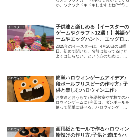
るスクラッチカード♪削って何がでてくる
か、ワクワクドキドキしますよね(*^^*)今
回は、そんな、お子様と一緒に楽しめ
る、スクラッチカードの作り方をご紹介
したいと思います。クリスマスやバース
デーカードにスク...
子供達と楽しめる【イースターの
イースター♪
ゲームやクラフト12選！】英語ゲ
ームやエッグハント、エッグロー
ル、エッグレースなどなど♪お家
2025年のイースターは、4月20日の日曜
や英語教室のパーティーに♪
日。初めて聞いた、名前は知ってるけど
よくは知らない。という方のために、イ
ースターって何？イースターっていつか
な？について、こちらの記事に書かせて
いただいています。ご興味おありの方
は、のぞいてみてくだ...
簡単ハロウィンゲームアイデア♪
ハロウィン
段ボールフリスビーの作り方♪ 子
供と楽しむハロウィン工作♪
お友達とおうちで♪英語教室や学校でのハ
ロウィンゲームに♪今回は、ダンボールを
使って簡単に遊べる、ハロウィンゲー
ム、工作アイデアをご紹介させていただ
きたいと思います。ダンボールに穴を開
けて、ダンボールで作ったフリスビーを
投げ入れて遊びます♪景...
画用紙とモールで作るハロウィン
ハロウィン
輪投げの作り方♪子供と遊ぼうハ