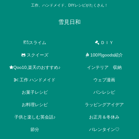
工作、ハンドメイド、DIYレシピがたくさん！
雪見日和
スライム
ＤＩＹ
スクイーズ
100均goods紹介
Qoo10,楽天のおすすめ♪
インテリア 収納
工作 ハンドメイド
ウェブ漫画
お菓子レシピ
パンレシピ
お料理レシピ
ラッピングアイデア
子供と楽しむ英会話♪
お正月＆冬休み
節分
バレンタイン♡