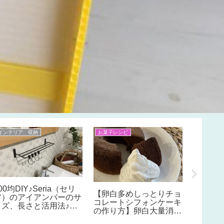
インテリア 収納
お菓子レシピ
おうちのこ
テラス
キをも
単DIY
どマネし
ゃれな
隠しや
00均DIY♪Seria（セリ
シェー
【卵白多めしっとりチョ
ア）のアイアンバーのサ
ろう♪
コレートシフォンケーキ
イズ、長さと活用法♪ペ
の作り方】卵白大量消費
ーパーホルダー,物干し,
に・余った卵白でお菓子
調理器具掛け,オーブン