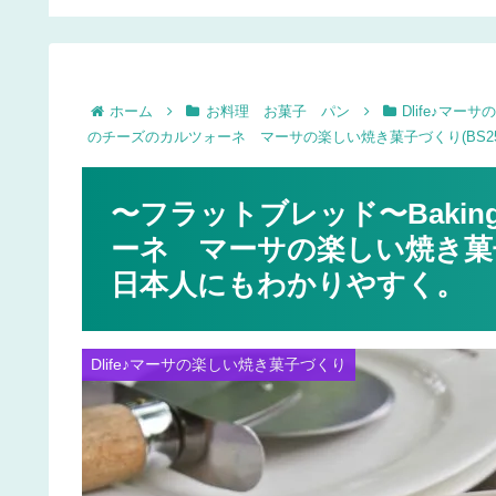
のティッシュケースの簡
マシュマロミルクをセ
単な作り方♪
アグッズで手作り♪
ホーム
お料理 お菓子 パン
Dlife♪マ
のチーズのカルツォーネ マーサの楽しい焼き菓子づくり(BS258
〜フラットブレッド〜Bakin
ーネ マーサの楽しい焼き菓子づく
日本人にもわかりやすく。
Dlife♪マーサの楽しい焼き菓子づくり