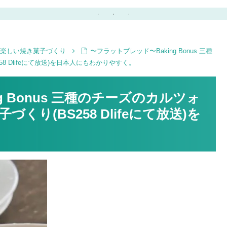
リ
に成型が簡単♪クリスマ
って吊るしナチュラルイ
スツリーに飾るクッキー
ンテリアをたのしもう♪
♪
オーナメントにも★
ーサの楽しい焼き菓子づくり
〜フラットブレッド〜Baking Bonus 三種
 Dlifeにて放送)を日本人にもわかりやすく。
g Bonus 三種のチーズのカルツォ
り(BS258 Dlifeにて放送)を