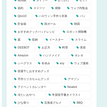
画用紙
ダイソー
おでかけ
セリア
節約
スイーツ
掃除
ウェブ内覧会
Qoo10
ハロウィン手作り衣装
パン
貯金箱
段ボール
韓国
おすすめクックパッドレシピ
ロボット掃除機
庭
収納
イースター
スライム
DEEBOT
お正月
料理
美容
Amazon
ハンドメイド
オレオ
シーグラス
冬休み
xoy
ウェブ漫画
部屋干しおすすめグッズ
手作りリカちゃんグッズ
アマゾン
アドベントカレンダー
Neabot
冷たいおやつ
年賀状手書きイラスト
ひな祭り
北海道グルメ
BBQ