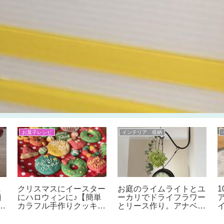
お菓子レシピ
インテリア 収納
&
クリスマスにイースター
お庭のライムライトとユ
1
簡
にハロウィンに♪【簡単
ーカリでドライフラワー
ス
カラフル手作りクッキ
とリース作り。アナベル
沢
ー】をお子様と楽しんで
やライムライトを使えば
＆
みよう♪小麦粘土みたい
失敗なし♪作りながら飾