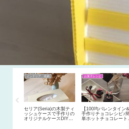
インテリア 収納
お菓子レシピ
セリア(Seria)の木製ティ
【100均バレンタイン
！ウィー
ッシュケースで手作りの
手作りチョコレシピ♪
ンの作り
オリジナルケースDIY♪
単ホットチョコレート
ンやホワ
シャビーシック、ナチュ
ティックの作り方】贅
ラルなお部屋にぴったり
とろ～りホットチョコ