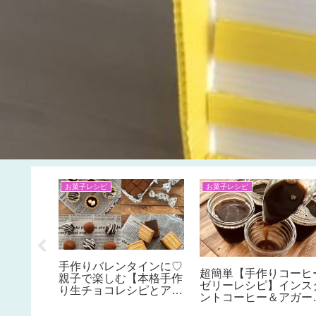
お菓子レシピ
お菓子レシピ
Seria)
手作りバレンタインに♡
超簡単【手作りコーヒ
をバスタ
親子で楽しむ【本格手作
ゼリーレシピ】インス
り方も簡
り生チョコレシピとアレ
ントコーヒー＆アガー
便利♪ス
ンジレシピ】基本の生チ
作り方
や冷蔵庫
ョコは材料３つでとても