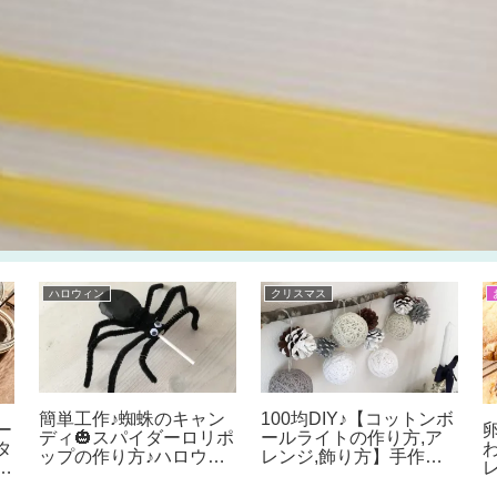
ハロウィン
クリスマス
簡単工作♪蜘蛛のキャン
100均DIY♪【コットンボ
ー
ディ🎃スパイダーロリポ
ールライトの作り方,ア
タ
ップの作り方♪ハロウィ
レンジ,飾り方】手作り
の
ンのおやつやクラフトに
クリスマス雑貨でインテ
♪クモを使ったお子様向
リアを楽しもう♪ハロウ