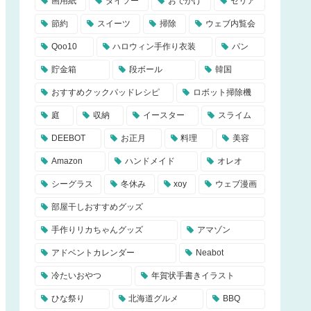
画用紙
ダイソー
おでかけ
セリア
節約
スイーツ
掃除
ウェブ内覧会
Qoo10
ハロウィン手作り衣装
パン
貯金箱
段ボール
韓国
おすすめクックパッドレシピ
ロボット掃除機
庭
収納
イースター
スライム
DEEBOT
お正月
料理
美容
Amazon
ハンドメイド
オレオ
シーグラス
冬休み
xoy
ウェブ漫画
部屋干しおすすめグッズ
手作りリカちゃんグッズ
アマゾン
アドベントカレンダー
Neabot
冷たいおやつ
年賀状手書きイラスト
ひな祭り
北海道グルメ
BBQ