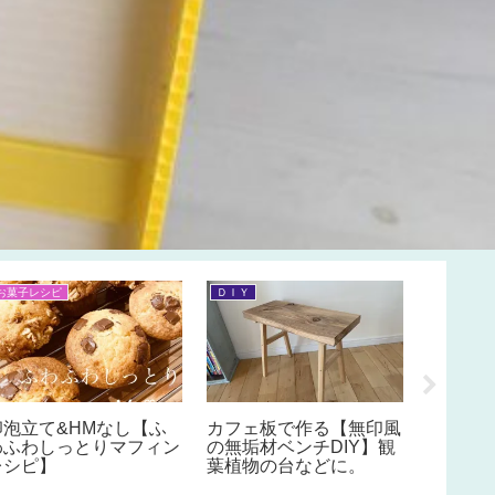
お菓子レシピ
ＤＩＹ
スクイーズ
材料は全
【チュ
ズの作
系スク
ボール
工作にも
卵泡立て&HMなし【ふ
カフェ板で作る【無印風
わふわしっとりマフィン
の無垢材ベンチDIY】観
レシピ】
葉植物の台などに。