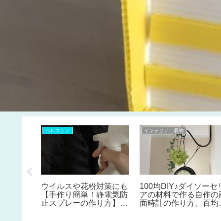
ヘルスケア
インテリア 収納
ウイルスや花粉対策にも
100均DIY♪ダイソーセ
単おしゃれ
【手作り簡単！静電気防
アの材料で作る自作の
しめ縄リ
止スプレーの作り方】花
面時計の作り方。百均
ダイソー
粉症対策にもなる！材料
ケーキ型を使って、百
らずなの
２つ混ぜて100均ボトル
の時計をシャビーシッ