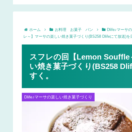
l100均
に♪余ったグリセリン活
にリメイク♪
用法
ホーム
お料理 お菓子 パン
Dlife♪マ
レ～】マーサの楽しい焼き菓子づくり(BS258 Dlifeにて放送
スフレの回【Lemon Sou
い焼き菓子づくり(BS258 D
すく。
Dlife♪マーサの楽しい焼き菓子づくり