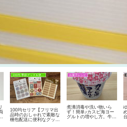
100均 季節グッズ＆便利グッズ
お菓子レシピ
リ
煮沸消毒や洗い物いら
100均セリア【フリマ出
両
ず！簡単♪カスピ海ヨー
品時のおしゃれで素敵な
の
グルトの増やし方。牛乳
梱包配送に便利なグッ
均
パックをそのまま使えば
ズ】取扱注意,メッセー
ク
解決！とってもらくちん