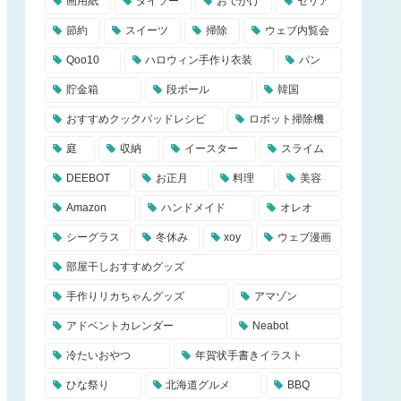
画用紙
ダイソー
おでかけ
セリア
節約
スイーツ
掃除
ウェブ内覧会
Qoo10
ハロウィン手作り衣装
パン
貯金箱
段ボール
韓国
おすすめクックパッドレシピ
ロボット掃除機
庭
収納
イースター
スライム
DEEBOT
お正月
料理
美容
Amazon
ハンドメイド
オレオ
シーグラス
冬休み
xoy
ウェブ漫画
部屋干しおすすめグッズ
手作りリカちゃんグッズ
アマゾン
アドベントカレンダー
Neabot
冷たいおやつ
年賀状手書きイラスト
ひな祭り
北海道グルメ
BBQ