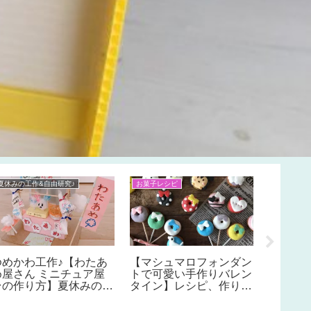
夏休みの工作&自由研究♪
お菓子レシピ
お菓子レシ
Hallow
愛いハ
販のお
スイー
単なモ
♪お子
ゆめかわ工作♪【わたあ
【マシュマロフォンダン
もピッタ
め屋さん ミニチュア屋
トで可愛い手作りバレン
台の作り方】夏休みの子
タイン】レシピ、作り方
供の工作におすすめ。家
やコツ、型はどんなもの
にあるもので簡単工作♪
を使う？味は？