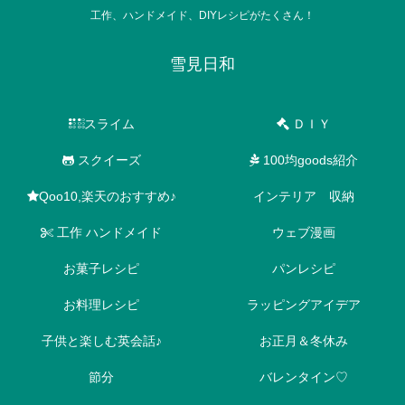
工作、ハンドメイド、DIYレシピがたくさん！
雪見日和
スライム
ＤＩＹ
スクイーズ
100均goods紹介
Qoo10,楽天のおすすめ♪
インテリア 収納
工作 ハンドメイド
ウェブ漫画
お菓子レシピ
パンレシピ
お料理レシピ
ラッピングアイデア
子供と楽しむ英会話♪
お正月＆冬休み
節分
バレンタイン♡