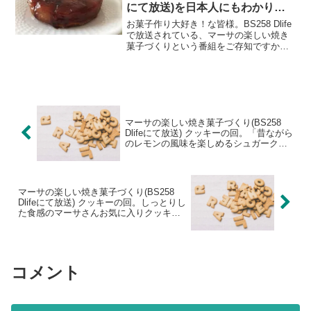
にて放送)を日本人にもわかりや
すく。
お菓子作り大好き！な皆様。BS258 Dlife
で放送されている、マーサの楽しい焼き
菓子づくりという番組をご存知ですか？
アメリカのカリスマ主婦マーサスチュワ
ートさんが、自身のプライベートキッチ
ンで、３０分の間におひとりでどんどん
素敵なお菓子...
マーサの楽しい焼き菓子づくり(BS258
Dlifeにて放送) クッキーの回。「昔ながら
のレモンの風味を楽しめるシュガークッ
キー」のレシピを日本人にもわかりやす
く♪
マーサの楽しい焼き菓子づくり(BS258
Dlifeにて放送) クッキーの回。しっとりし
た食感のマーサさんお気に入りクッキー
♪「チョコの入った生姜糖蜜クッキー」を
日本人にもわかりやすく♪
コメント