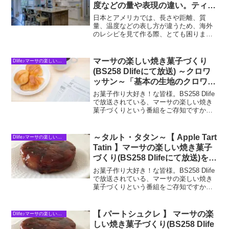
度などの量や表現の違い。ティー
スプーン、テーブルスプーン、１
日本とアメリカでは、長さや距離、質
カップなど。どうやって量る？
量、温度などの表し方が違うため、海外
のレシピを見て作る際、とても困りま
す。例えば、よくある「薄力粉１カッ
プ」などの表記があった場合、日本の計
量カップの１カップで量って作ってしま
マーサの楽しい焼き菓子づくり
Dlife♪マーサの楽しい焼き菓子づくり
うと、量が違ってしまうのです。...
(BS258 Dlifeにて放送) ～クロワ
ッサン～「基本の生地のクロワッ
サンとアーモンドペースト入りの
お菓子作り大好き！な皆様。BS258 Dlife
クロワッサン」を日本人にもわか
で放送されている、マーサの楽しい焼き
菓子づくりという番組をご存知ですか？
りやすく♪
アメリカのカリスマ主婦マーサスチュワ
ートさんが、自身のプライベートキッチ
ンで、３０分の間におひとりでどんどん
～タルト・タタン～【 Apple Tart
Dlife♪マーサの楽しい焼き菓子づくり
素敵なお菓子...
Tatin 】マーサの楽しい焼き菓子
づくり(BS258 Dlifeにて放送)を日
本人にもわかりやすく。
お菓子作り大好き！な皆様。BS258 Dlife
で放送されている、マーサの楽しい焼き
菓子づくりという番組をご存知ですか？
アメリカのカリスマ主婦マーサスチュワ
ートさんが、自身のプライベートキッチ
ンで、３０分の間におひとりでどんどん
【 パートシュクレ 】 マーサの楽
Dlife♪マーサの楽しい焼き菓子づくり
素敵なお菓子...
しい焼き菓子づくり(BS258 Dlife