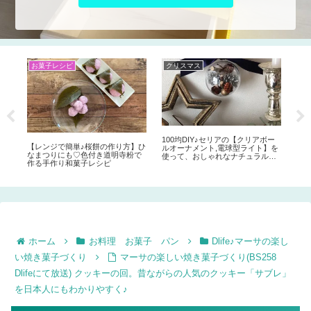
クリスマス
夏休みの工作&自由研究♪
夏休みの工作&
【小さなお人形用キッチンを100均
ダンボールや
DIYで♪ 】余った材料でキッチン照
【自動販売機
明も。子供の夏休みの工作におす
貯金箱の作り
すめ♪子供と手作りリカちゃんハウ
子供向け。夏
ス②
箱に♪
00均DIY♪セリアの【クリアボー
オーナメント,電球型ライト】を
って、おしゃれなナチュラル系
リスマスオーナメントや飾りを
作りしてみよう♪
ホーム
お料理 お菓子 パン
Dlife♪マーサの楽し
い焼き菓子づくり
マーサの楽しい焼き菓子づくり(BS258
Dlifeにて放送) クッキーの回。昔ながらの人気のクッキー「サブレ」
を日本人にもわかりやすく♪