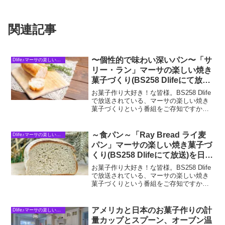
関連記事
〜個性的で味わい深いパン〜「サ
Dlife♪マーサの楽しい焼き菓子づくり
リー・ラン」マーサの楽しい焼き
菓子づくり(BS258 Dlifeにて放送)
を日本人にもわかりやすく。
お菓子作り大好き！な皆様。BS258 Dlife
で放送されている、マーサの楽しい焼き
菓子づくりという番組をご存知ですか？
アメリカのカリスマ主婦マーサスチュワ
ートさんが、自身のプライベートキッチ
ンで、３０分の間におひとりでどんどん
～食パン～「Ray Bread ライ麦
Dlife♪マーサの楽しい焼き菓子づくり
素敵なお菓子...
パン」マーサの楽しい焼き菓子づ
くり(BS258 Dlifeにて放送)を日本
人にもわかりやすく。
お菓子作り大好き！な皆様。BS258 Dlife
で放送されている、マーサの楽しい焼き
菓子づくりという番組をご存知ですか？
アメリカのカリスマ主婦マーサスチュワ
ートさんが、自身のプライベートキッチ
ンで、３０分の間におひとりでどんどん
アメリカと日本のお菓子作りの計
Dlife♪マーサの楽しい焼き菓子づくり
素敵なお菓子...
量カップとスプーン、オーブン温