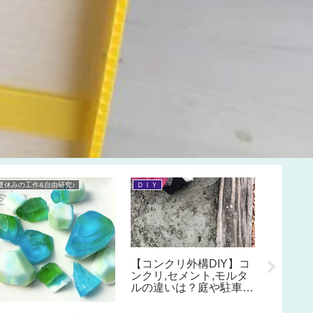
夏休みの工作&自由研究♪
ＤＩＹ
子供と遊べ
【ディ
ケースの
材料で
いミッ
のカード
ルトと
【コンクリ外構DIY】コ
単♪
ンクリ,セメント,モルタ
ルの違いは？庭や駐車場
を自分で手作りセメント
で舗装。必要な道具や材