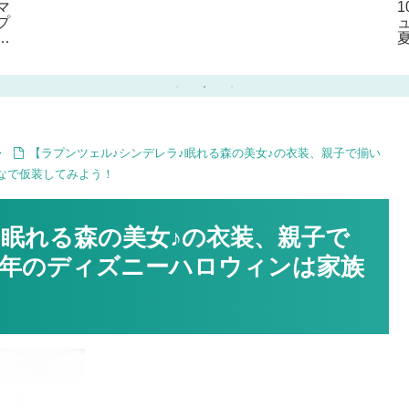
マ
ッキートリュフを手作り
DIY♪】 サンタさんのプ
プ
♪
レゼントの置き場所にも
ピッタリ♪
プ
、
【ラプンツェル♪シンデレラ♪眠れる森の美女♪の衣装、親子で揃い
なで仮装してみよう！
♪眠れる森の美女♪の衣装、親子で
年のディズニーハロウィンは家族