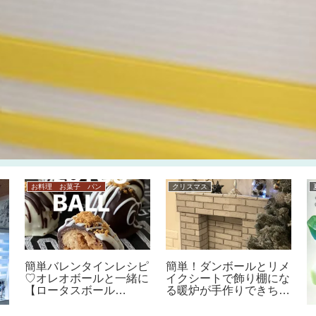
お料理 お菓子 パン
クリスマス
簡単バレンタインレシピ
簡単！ダンボールとリメ
♡オレオボールと一緒に
イクシートで飾り棚にな
【ロータスボール
る暖炉が手作りできちゃ
LOTUS BALLの作り
う！【クリスマスインテ
方】混ぜて丸める簡単ク
リアに♪マントルピース