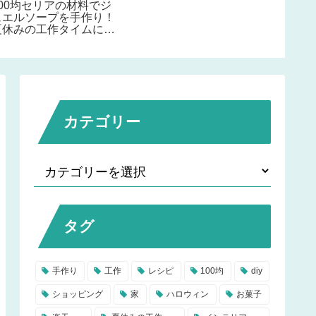
100均セリアの材料でジ
料はホームセンターでそ
ュエルソープを手作り！
ろう！
夏休みの工作タイムに子
供と宝石せっけんを作っ
てみよう♪
カテゴリー
タグ
手作り
工作
レシピ
100均
diy
ショッピング
家
ハロウィン
お菓子