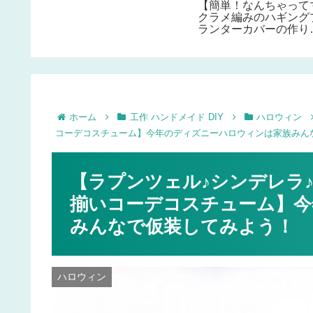
【簡単！なんちゃって
ウス②
クラメ編みのハギング
ランターカバーの作り
方】あつ森風ウォール
ランターDIY♪夏インテ
リアやエアープランツ
多肉にも♪
ホーム
工作 ハンドメイド DIY
ハロウィン
コーデコスチューム】今年のディズニーハロウィンは家族みん
【ラプンツェル♪シンデレラ
揃いコーデコスチューム】今
みんなで仮装してみよう！
ハロウィン