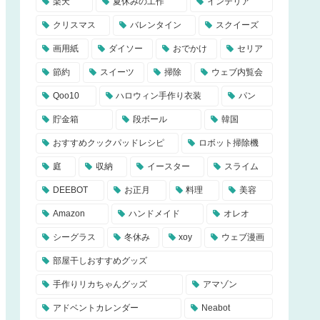
楽天
夏休みの工作
インテリア
クリスマス
バレンタイン
スクイーズ
画用紙
ダイソー
おでかけ
セリア
節約
スイーツ
掃除
ウェブ内覧会
Qoo10
ハロウィン手作り衣装
パン
貯金箱
段ボール
韓国
おすすめクックパッドレシピ
ロボット掃除機
庭
収納
イースター
スライム
DEEBOT
お正月
料理
美容
Amazon
ハンドメイド
オレオ
シーグラス
冬休み
xoy
ウェブ漫画
部屋干しおすすめグッズ
手作りリカちゃんグッズ
アマゾン
アドベントカレンダー
Neabot