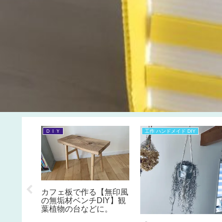
♪
ＤＩＹ
工作 ハンドメイド DIY
用キッチ
カフェ板で作る【無印風
♪ 】余
の無垢材ベンチDIY】観
チン照明
葉植物の台などに。
みの工作
供と手作