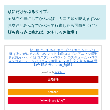
頭にだけかぶるタイプ♪
全身赤や黒にしてかぶれば、カニの頭が映えますね♪
お友達とみんなでかぶって行進したら面白そう(^^♪
顔も真っ赤に塗れば、おもしろさ倍増！
被り物 かぶりもん カニ ズワイガニ かに ズワイ
蟹 ずわいがに かぶりもの レッド 動物コスプレ アニマル帽子
男女兼用 ヘッド 頭 コスプレ ハロウィン コスチューム ハロウ
ィンコスチューム ハロウィン仮装 安い 激安 文化祭 忘年会 運
動会 即納 安い s-cs_6g031
posted with
カエレバ
楽天市場
Amazon
Yahooショッピング