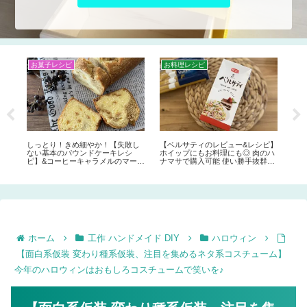
100均 季節グッズ＆便利グッズ
ＤＩＹ
夏
100均DIY【子供に自分で予定管理
ガーデンファニチャーDIY①♪2×4
【1
してもらいたい！やることリスト
材(ツーバイフォー)で自作のお庭
り
ボードの作り方】習い事の宿題や
の机、テーブルの作り方。
際に
持ち物管理に。マグネットを移動
させるだけ♪
ピ】
のハ
群の
ホーム
工作 ハンドメイド DIY
ハロウィン
【面白系仮装 変わり種系仮装、注目を集めるネタ系コスチューム】
今年のハロウィンはおもしろコスチュームで笑いを♪