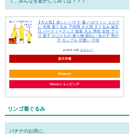
て、みんなを驚かしてみては？？？
【大人気】楽しい バナナ 服 ハロウィン コスプ
レ 衣装 着ぐるみ 子供用 大人用 きぐるみ 誕生
日 パーティーグッズ 仮装 大人 男性 女性 グッ
ズ 親子 かぶりもの 被り物 面白い 女の子 男の
子 カップル 可愛い 子供
posted with
カエレバ
楽天市場
Amazon
Yahooショッピング
リンゴ着ぐるみ
バナナのお供に。