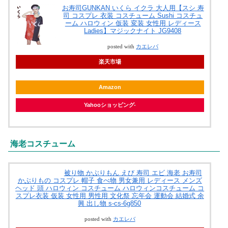
お寿司GUNKAN いくら イクラ 大人用【スシ 寿
司 コスプレ 衣装 コスチューム Sushi コスチュ
ーム ハロウィン 仮装 変装 女性用 レディース
Ladies】マジックナイト JG9408
posted with
カエレバ
楽天市場
Amazon
Yahooショッピング
海老コスチューム
被り物 かぶりもん えび 寿司 エビ 海老 お寿司
かぶりもの コスプレ 帽子 食べ物 男女兼用 レディース メンズ
ヘッド 頭 ハロウィン コスチューム ハロウィンコスチューム コ
スプレ衣装 仮装 女性用 男性用 文化祭 忘年会 運動会 結婚式 余
興 出し物 s-cs-6g850
posted with
カエレバ