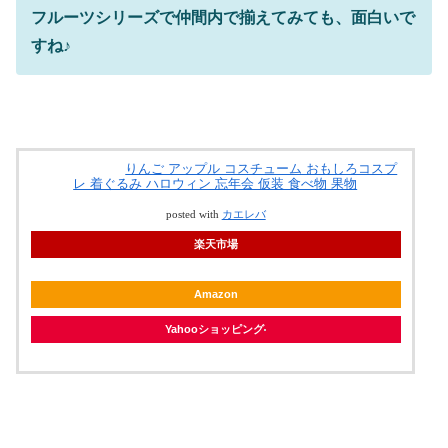
フルーツシリーズで仲間内で揃えてみても、面白いで
すね♪
りんご アップル コスチューム おもしろコスプ
レ 着ぐるみ ハロウィン 忘年会 仮装 食べ物 果物
posted with
カエレバ
楽天市場
Amazon
Yahooショッピング