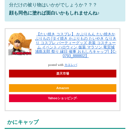
分だけの被り物はいかがでしょうか？？？
顔も同色に塗れば面白いかもしれませんね♪
【たい焼き コスプレ】 かぶりもん たい焼きか
ぶりもの [タイ焼き かぶりもの たいやき なりき
り コスプレ パーティーグッズ 衣装 コスチュー
ム イベント ハロウィン 仮装 マラソン 竜宮城
浦島太郎 祭り 縁日 催事 おもしろキャップ]【C-
0793_888802】
posted with
カエレバ
楽天市場
Amazon
Yahooショッピング
かにキャップ