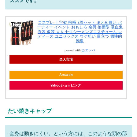
ススメです。
コスプレ 十字架 棺桶 7着セット まとめ買い パ
ーティー イベント おもしろ 余興 棺桶型 吸血鬼
衣装 仮装 大人 セクシーメンズコスチューム レ
ディース ユニセックス ウケ狙い 目立つ 個性的
簡単
posted with
カエレバ
楽天市場
Amazon
Yahooショッピング
たい焼きキャップ
全身は動きにくい。という方には、このような頭の部