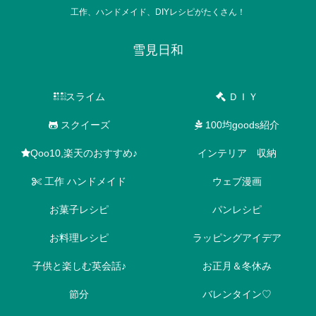
工作、ハンドメイド、DIYレシピがたくさん！
雪見日和
スライム
ＤＩＹ
スクイーズ
100均goods紹介
Qoo10,楽天のおすすめ♪
インテリア 収納
工作 ハンドメイド
ウェブ漫画
お菓子レシピ
パンレシピ
お料理レシピ
ラッピングアイデア
子供と楽しむ英会話♪
お正月＆冬休み
節分
バレンタイン♡