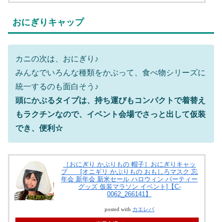
おにぎりキャップ
カニの次は、おにぎり♪
みんなでいろんな種類をかぶって、食べ物シリーズに
統一するのも面白そう♪
頭にかぶるタイプは、持ち運びもコンパクトで着替え
もラクチンなので、イベント会場でさっと出して仮装
でき、便利☆
［おにぎり かぶりもの 帽子］おにぎりキャッ
プ [オニギリ かぶりもの おもしろマスク 忘
年会 新年会 新米セール ハロウィン パーティー
グッズ 仮装マラソン イベント]【C-
0062_266141】
posted with
カエレバ