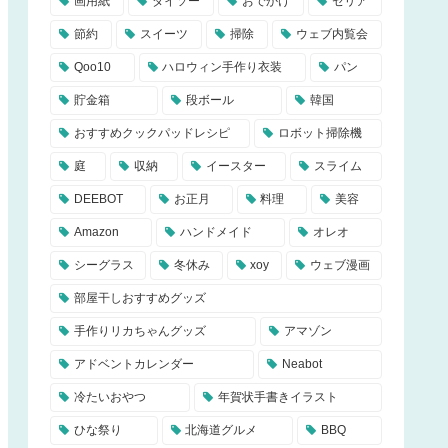
画用紙
ダイソー
おでかけ
セリア
節約
スイーツ
掃除
ウェブ内覧会
Qoo10
ハロウィン手作り衣装
パン
貯金箱
段ボール
韓国
おすすめクックパッドレシピ
ロボット掃除機
庭
収納
イースター
スライム
DEEBOT
お正月
料理
美容
Amazon
ハンドメイド
オレオ
シーグラス
冬休み
xoy
ウェブ漫画
部屋干しおすすめグッズ
手作りリカちゃんグッズ
アマゾン
アドベントカレンダー
Neabot
冷たいおやつ
年賀状手書きイラスト
ひな祭り
北海道グルメ
BBQ