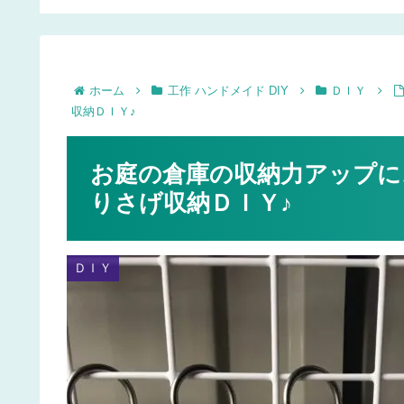
例も♪
引き出し】【木製ティ
シュケース】の作り方
ホーム
工作 ハンドメイド DIY
ＤＩＹ
収納ＤＩＹ♪
お庭の倉庫の収納力アップに
りさげ収納ＤＩＹ♪
ＤＩＹ