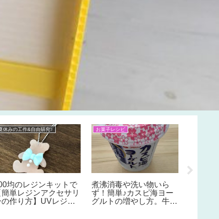
夏休みの工作&自由研究♪
お菓子レシピ
工作 ハンド
100均
ドのチ
ーの作
のポン
100均のレジンキットで
煮沸消毒や洗い物いら
【簡単レジンアクセサリ
ず！簡単♪カスピ海ヨー
ーの作り方】UVレジン
グルトの増やし方。牛乳
初心者におすすめ♪太陽
パックをそのまま使えば
光でも固まる♪
解決！とってもらくちん