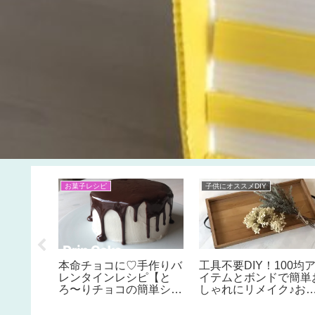
お菓子レシピ
子供にオススメDIY
ロックの
本命チョコに♡手作りバ
工具不要DIY！100均
×4材と
レンタインレシピ【と
イテムとボンドで簡単
固定金具
ろ〜りチョコの簡単ショ
しゃれにリメイク♪お
ーフェン
ートケーキの作り方】お
すめ３選【そうめん箱
しゃれなデコレーション
作る木製トレイ】【ミ