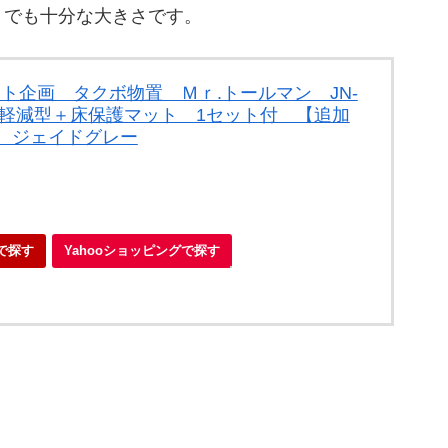
。でも十分な大きさです。
ント企画 タクボ物置 Ｍｒ.トールマン JN-
結露軽減型＋床保護マット 1セット付 【追加
 ジェイドグレー
で探す
Yahooショッピングで探す