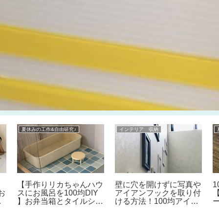
夏休みの工作&自由研究♪
インテリア 収納
ア
【手作りリカちゃんハウ
壁に穴を開けずに写真や
お
スにお風呂を100均DIY
アイアンフックを取り付
す
】お弁当箱とタイルシー
ける方法！100均アイテ
で
ルで簡単！夏休みの工作
ムだけで簡単DIY♪好き
ニ
にもおすすめ♪子供と手
な場所に設置可能