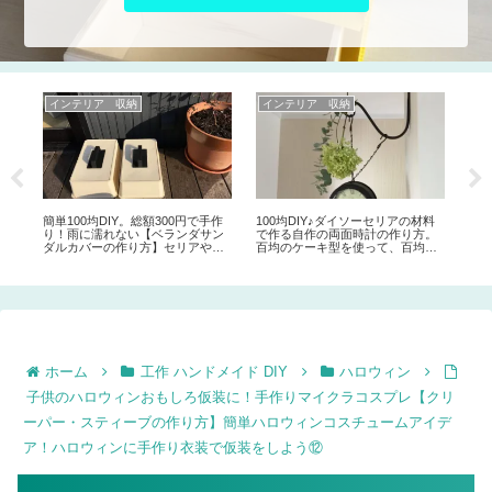
クリスマス
ＤＩＹ
イ
100均DIY♪セリアの【クリアボー
家族みんなで眠れる大きなローベ
サ
ルオーナメント,電球型ライト】を
ッドをDIY♪1×4材、2×4材、2×6材
で
使って、おしゃれなナチュラル系
で作る継ぎ目や段差のない、自分
ナ
クリスマスオーナメントや飾りを
好みのサイズのローベッドの作り
ＤＫ
手作りしてみよう♪
方。
料
。
の
ク♪
ホーム
工作 ハンドメイド DIY
ハロウィン
子供のハロウィンおもしろ仮装に！手作りマイクラコスプレ【クリ
ーパー・スティーブの作り方】簡単ハロウィンコスチュームアイデ
ア！ハロウィンに手作り衣装で仮装をしよう⑫