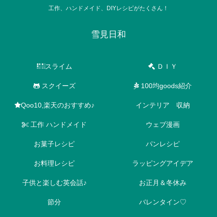
工作、ハンドメイド、DIYレシピがたくさん！
雪見日和
スライム
ＤＩＹ
スクイーズ
100均goods紹介
Qoo10,楽天のおすすめ♪
インテリア 収納
工作 ハンドメイド
ウェブ漫画
お菓子レシピ
パンレシピ
お料理レシピ
ラッピングアイデア
子供と楽しむ英会話♪
お正月＆冬休み
節分
バレンタイン♡