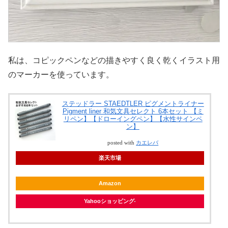
私は、コピックペンなどの描きやすく良く乾くイラスト用
のマーカーを使っています。
ステッドラー STAEDTLER ピグメントライナー
Pigment liner 和気文具セレクト 6本セット 【ミ
リペン】【ドローイングペン】【水性サインペ
ン】
posted with
カエレバ
楽天市場
Amazon
Yahooショッピング