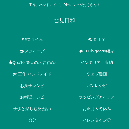
工作、ハンドメイド、DIYレシピがたくさん！
雪見日和
スライム
ＤＩＹ
スクイーズ
100均goods紹介
Qoo10,楽天のおすすめ♪
インテリア 収納
工作 ハンドメイド
ウェブ漫画
お菓子レシピ
パンレシピ
お料理レシピ
ラッピングアイデア
子供と楽しむ英会話♪
お正月＆冬休み
節分
バレンタイン♡