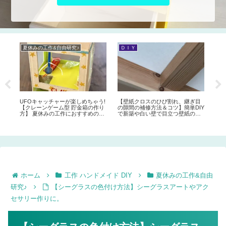
夏休みの工作&自由研究♪
ＤＩＹ
お
お
品
て
シピ
UFOキャッチャーが楽しめちゃう!
【壁紙クロスのひび割れ、継ぎ目
ャ
【クレーンゲーム型 貯金箱の作り
の隙間の補修方法＆コツ】簡単DIY
夏休
方】 夏休みの工作におすすめのお
で新築や白い壁で目立つ壁紙の割
もしろ貯金箱アイデア♪
れを目立たなくする方法。ジョイ
ントコークとスポンジで埋める！
ホーム
工作 ハンドメイド DIY
夏休みの工作&自由
研究♪
【シーグラスの色付け方法】シーグラスアートやアク
セサリー作りに。