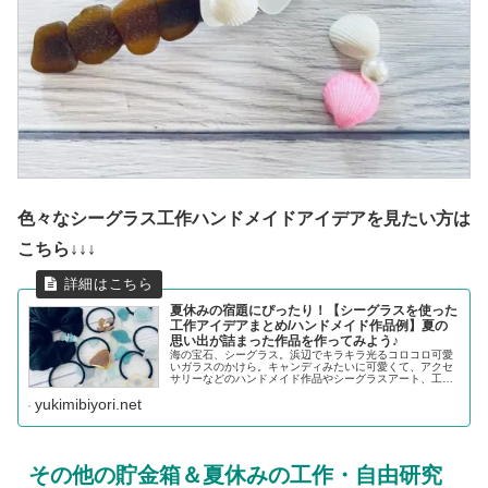
色々なシーグラス工作ハンドメイドアイデアを見たい方は
こちら↓↓↓
夏休みの宿題にぴったり！【シーグラスを使った
工作アイデアまとめ/ハンドメイド作品例】夏の
思い出が詰まった作品を作ってみよう♪
海の宝石、シーグラス。浜辺でキラキラ光るコロコロ可愛
いガラスのかけら。キャンディみたいに可愛くて、アクセ
サリーなどのハンドメイド作品やシーグラスアート、工作
などにもよく使われます。シーグラスを作品にすること
yukimibiyori.net
で、アップサイクルできるので、SD...
その他の貯金箱＆夏休みの工作・自由研究