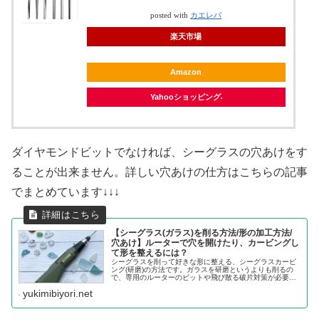
posted with
カエレバ
楽天市場
Amazon
Yahooショッピング
ダイヤモンドビットでなければ、シーグラスの穴あけをす
ることが出来ません。詳しい穴あけの仕方はこちらの記事
でまとめています↓↓↓
【シーグラス(ガラス)を削る方法/形の加工方法/
穴あけ】ルーターで穴を開けたり、カービングし
て形を整えるには？
シーグラスを削って好きな形に整える、シーグラスカービ
ング(研磨)の方法です。ガラスを研磨というよりも削るの
で、専用のルーターのビットや飛び散る破片対策が必要に
なってきます。そこら辺を詳しく書いていきたいと思いま
yukimibiyori.net
す(*^^*)まず、どのくらい...