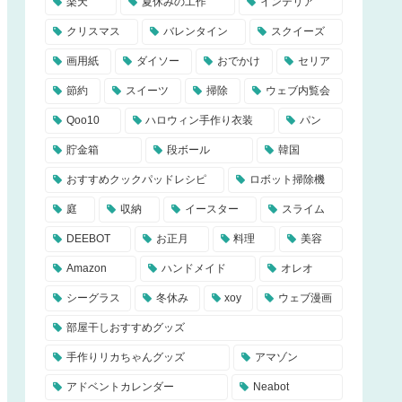
楽天
夏休みの工作
インテリア
クリスマス
バレンタイン
スクイーズ
画用紙
ダイソー
おでかけ
セリア
節約
スイーツ
掃除
ウェブ内覧会
Qoo10
ハロウィン手作り衣装
パン
貯金箱
段ボール
韓国
おすすめクックパッドレシピ
ロボット掃除機
庭
収納
イースター
スライム
DEEBOT
お正月
料理
美容
Amazon
ハンドメイド
オレオ
シーグラス
冬休み
xoy
ウェブ漫画
部屋干しおすすめグッズ
手作りリカちゃんグッズ
アマゾン
アドベントカレンダー
Neabot