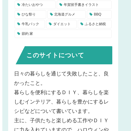
冷たいおやつ
年賀状手書きイラスト
ひな祭り
北海道グルメ
BBQ
牛乳パック
ダイエット
ふるさと納税
節約 家
このサイトについて
日々の暮らしを通じて失敗したこと、良
かったこと。
暮らしを便利にするＤＩＹ、暮らしを楽
しむインテリア、暮らしを豊かにするレ
シピなどについて書いています。
主に、子供たちと楽しめる工作やＤＩＹ
に力を入れていますので、ハロウィンや