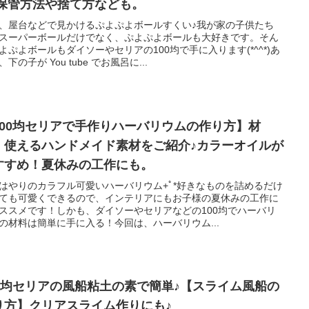
,保管方法や捨て方なども。
、屋台などで見かけるぷよぷよボールすくい♪我が家の子供たち
スーパーボールだけでなく、ぷよぷよボールも大好きです。そん
よぷよボールもダイソーやセリアの100均で手に入ります(*^^*)あ
下の子が You tube でお風呂に...
100均セリアで手作りハーバリウムの作り方】材
、使えるハンドメイド素材をご紹介♪カラーオイルが
すすめ！夏休みの工作にも。
はやりのカラフル可愛いハーバリウム+ﾟ*好きなものを詰めるだけ
ても可愛くできるので、インテリアにもお子様の夏休みの工作に
ススメです！しかも、ダイソーやセリアなどの100均でハーバリ
の材料は簡単に手に入る！今回は、ハーバリウム...
00均セリアの風船粘土の素で簡単♪【スライム風船の
り方】クリアスライム作りにも♪