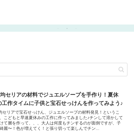
ブルパウンドケーキの作
の
うにうまくスプレーを塗
り方♡手作りバレンタイ
う
る方法。
ンに
00均セリアの材料でジュエルソープを手作り！夏休
の工作タイムに子供と宝石せっけんを作ってみよう♪
0均セリアで宝石せっけん、ジュエルソープの材料発見！というこ
、こどもと早速夏休みの工作に作ってみました♪チンして溶かして
けて層を作って、、、大人は何度もチンするのが面倒ですが、子
綺麗〜！色が増えてく！と張り切って楽しんでチン...