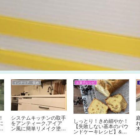
インテリア 収納
お菓子レシピ
！
システムキッチンの取手
しっとり！きめ細やか！
に
をアンティーク,アイア
【失敗しない基本のパウ
方
ン風に簡単リメイク塗装
ンドケーキレシピ】&コ
ト
DIY♪取手の外し方、付
ーヒーキャラメルのマー
に
け替え方、はがれないよ