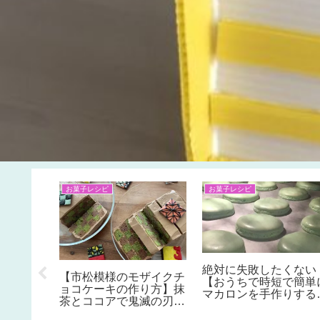
お菓子レシピ
お菓子レシピ
リアの【ク
絶対に失敗したくない
【市松模様のモザイクチ
ナメン
【おうちで時短で簡単
ョコケーキの作り方】抹
ト】を使
マカロンを手作りする
茶とココアで鬼滅の刃風
なナチュ
法】バレンタインギフ
の柄にも♪バレンタイの
スオーナ
やハロウィンのおやつ