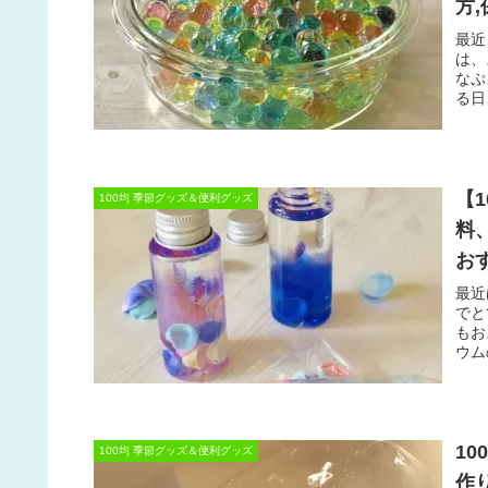
方
最近
は、
なぷ
る日、
【
100均 季節グッズ＆便利グッズ
料
お
最近
でと
もお
ウム
1
100均 季節グッズ＆便利グッズ
作