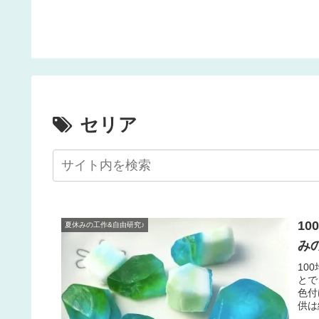
手作りケーキに♡
手作りし
♪オバケやモンスター
マカロンを作ってみよ
♪
セリア
1
夏休みの工作&自由研究♪
み
10
とで
色付
供は