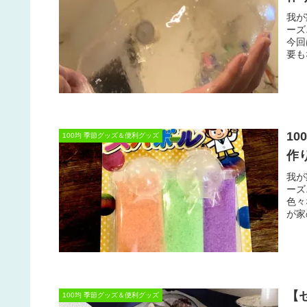
我が
ーズ
今回
要も
1
100均 季節グッズ＆便利グッズ
作
我が
ーズ
色々
が家
【
100均 季節グッズ＆便利グッズ