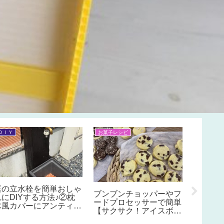
ＤＩＹ
お菓子レシピ
ＤＩＹ
DIYで
レクタ
ラック(
の作り方
庭の立水栓を簡単おしゃ
ブンブンチョッパーやフ
れにDIYする方法♪②枕
ードプロセッサーで簡単
木風カバーにアンティー
【サクサク！アイスボッ
ク風蛇口のつけ方。蛇口
クスクッキーの作り方】
の長さが届かない！延長