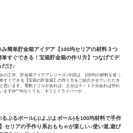
休み簡単貯金箱アイデア【100均セリアの材料３つ
簡単すぐできる！宝箱貯金箱の作り方】つなげてデ
るだけ♪
みの工作、貯金箱アイデアシリーズ♪今回は、100均の材料を使っ
単すぐできる【宝箱の貯金箱】の作り方をご紹介させていただき
と思います。電動ドリルがあれば、土台は５～１０分あれば作れ
います(#^^#)なくても、キリとドライバーが...
ぷるぷるボール(ぷよぷよボール)を100均材料で手作
♪】セリアの手作り系おもちゃが楽しい♪使い道,遊び