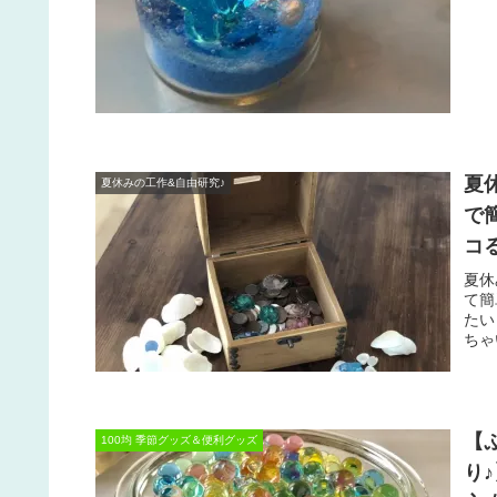
夏
夏休みの工作&自由研究♪
で
コ
夏休
て簡
たい
ちゃ
【
100均 季節グッズ＆便利グッズ
り