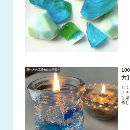
1
夏休みの工作&自由研究♪
方
とて
ナチ
と思
作し