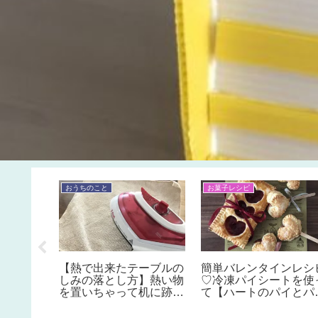
♪
おうちのこと
お菓子レシピ
【わたあ
【熱で出来たテーブルの
簡単バレンタインレシ
チュア屋
しみの落とし方】熱い物
♡冷凍パイシートを使
休みの子
を置いちゃって机に跡が
て【ハートのパイとパ
すめ。家
残った時の対処法。オイ
ポップの作り方】ジャ
単工作♪
ル塗装やDIYしたテーブ
と市販のパイ生地で簡