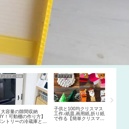
インテリア 収納
クリスマス
ＤＩＹ
外構DI
にコン
施工し
コンク
タルで
る。～
子供と100均クリスマス
【大容量の隙間収納
工作♪紙皿,画用紙,折り紙
DIY！可動棚の作り方】
で作る【簡単クリスマス
パントリーの冷蔵庫と壁
ツリー,パクパク指人形,
の隙間収納にスライド棚
オーナメント,鎖飾り,ギ