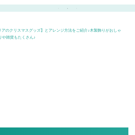
♪
料はホームセンターでそ
キの作り方♪
ろう！
リアのクリスマスグッズ】とアレンジ方法をご紹介♪木製飾りがおしゃ
りや雑貨もたくさん♪