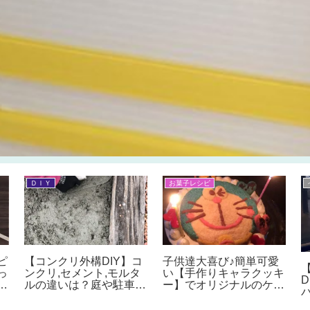
ＤＩＹ
お菓子レシピ
ピ
【コンクリ外構DIY】コ
子供達大喜び♪簡単可愛
っ
ンクリ,セメント,モルタ
い【手作りキャラクッキ
イ
ルの違いは？庭や駐車場
ー】でオリジナルのケー
ム
を自分で手作りセメント
キやクッキーを焼いてみ
単
で舗装。必要な道具や材
よう♪手作りキャラケー