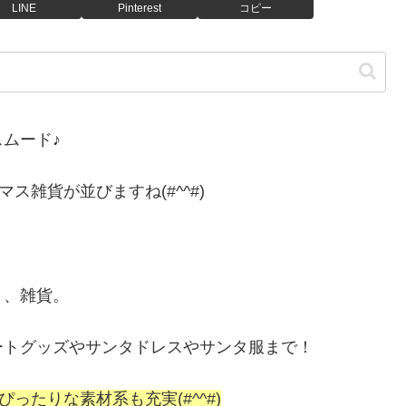
LINE
Pinterest
コピー
ムード♪
ス雑貨が並びますね(#^^#)
ト、雑貨。
ートグッズやサンタドレスやサンタ服まで！
ったりな素材系も充実(#^^#)