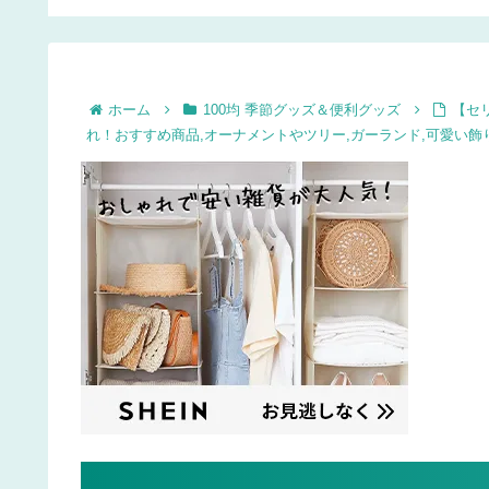
ーズ
ルなどのシミを消すに
可愛いお菓子を手作り
は？
ホーム
100均 季節グッズ＆便利グッズ
【セ
れ！おすすめ商品,オーナメントやツリー,ガーランド,可愛い飾