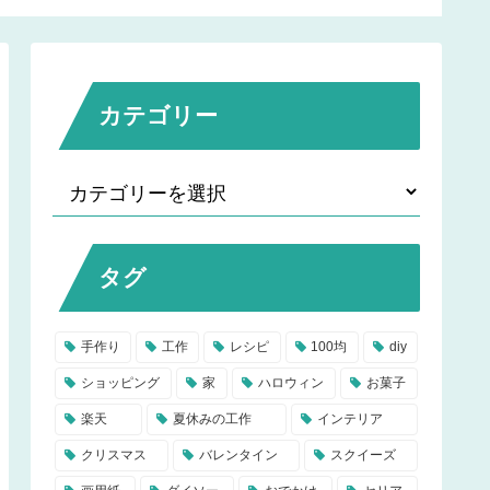
を作ってすっきり便利
フトバック、クリスマス
に！
カードの作り方】
カテゴリー
タグ
手作り
工作
レシピ
100均
diy
ショッピング
家
ハロウィン
お菓子
楽天
夏休みの工作
インテリア
クリスマス
バレンタイン
スクイーズ