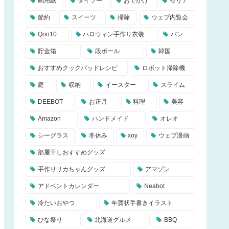
画用紙
ダイソー
おでかけ
セリア
節約
スイーツ
掃除
ウェブ内覧会
Qoo10
ハロウィン手作り衣装
パン
貯金箱
段ボール
韓国
おすすめクックパッドレシピ
ロボット掃除機
庭
収納
イースター
スライム
DEEBOT
お正月
料理
美容
Amazon
ハンドメイド
オレオ
シーグラス
冬休み
xoy
ウェブ漫画
部屋干しおすすめグッズ
手作りリカちゃんグッズ
アマゾン
アドベントカレンダー
Neabot
冷たいおやつ
年賀状手書きイラスト
ひな祭り
北海道グルメ
BBQ