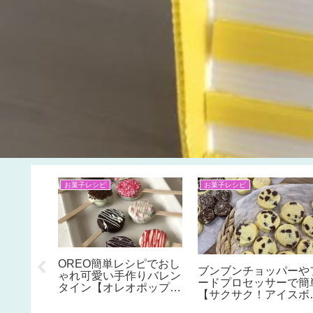
100均 季節グッズ＆便利グッズ
夏休みの工作&自由研究♪
バレンタ
100均セリア【フリマ出
シーグラス工作【ウイ
意外と簡
品時のおしゃれで素敵な
ドウチャイムの作り方
 作り
梱包配送に便利なグッ
子供と作ろう♪夏休み
コと一緒
ズ】取扱注意,メッセー
工作にぴったり！
トの可愛