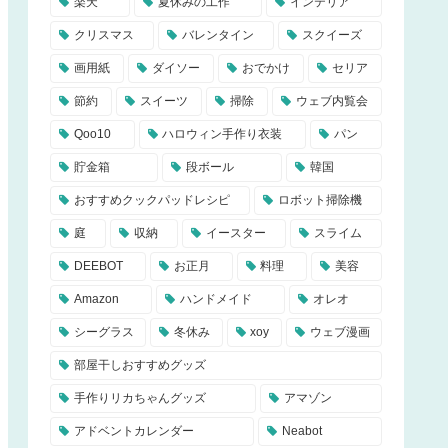
楽天
夏休みの工作
インテリア
クリスマス
バレンタイン
スクイーズ
画用紙
ダイソー
おでかけ
セリア
節約
スイーツ
掃除
ウェブ内覧会
Qoo10
ハロウィン手作り衣装
パン
貯金箱
段ボール
韓国
おすすめクックパッドレシピ
ロボット掃除機
庭
収納
イースター
スライム
DEEBOT
お正月
料理
美容
Amazon
ハンドメイド
オレオ
シーグラス
冬休み
xoy
ウェブ漫画
部屋干しおすすめグッズ
手作りリカちゃんグッズ
アマゾン
アドベントカレンダー
Neabot