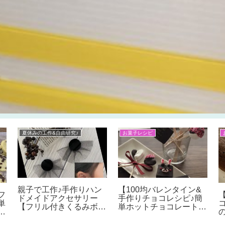
ＤＩＹ
お菓子レシピ
子供と一緒に作ろう
♪【イースターの簡単可
愛い手作りお菓子♪イー
スターエッグのケーキポ
ップの作り方】レシピ付
き♪プレゼントやパーテ
ィーにぴったり！
ン
【カフェ板でキッチン天
】
板DIY】カフェ板のサイ
の
ズは？アイアン脚をつけ
るだけでおしゃれなテー