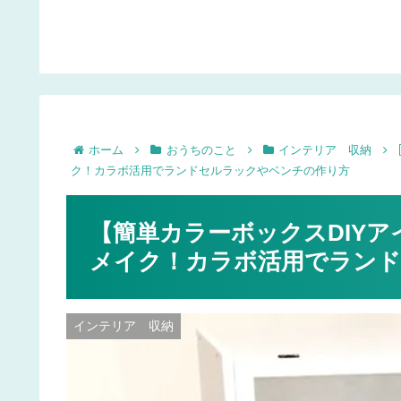
ジシール,撮影ボード,お
いかが？
しゃれハンコetc…
ホーム
おうちのこと
インテリア 収納
ク！カラボ活用でランドセルラックやベンチの作り方
【簡単カラーボックスDIYア
メイク！カラボ活用でラン
インテリア 収納