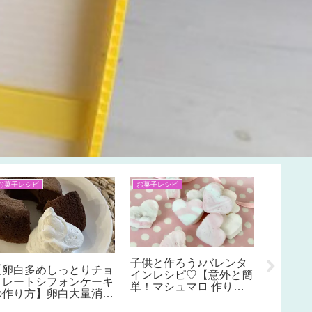
インテリア 収納
ＤＩＹ
お料理 お
【大容量の隙間収納
【壁紙クロスのひび割
チョコブ
DIY！可動棚の作り方】
れ、継ぎ目の隙間の補修
Bisco
パントリーの冷蔵庫と壁
方法＆コツ】簡単DIYで
ロータ
の隙間収納にスライド棚
新築や白い壁で目立つ壁
バレン
を作ってすっきり便利
紙の割れを目立たなくす
ョコに
に！
る方法。ジョイントコー
ィ型で
クとスポンジで埋める！