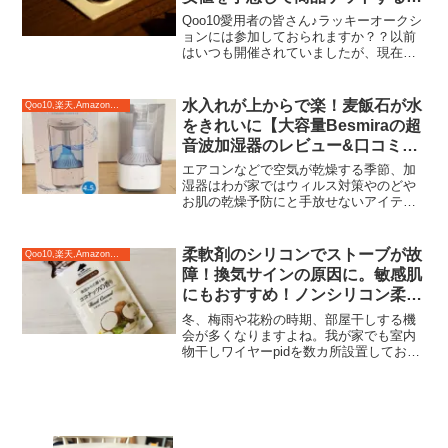
感覚オークション♪
Qoo10愛用者の皆さん♪ラッキーオークシ
ョンには参加しておられますか？？以前
はいつも開催されていましたが、現在イ
ベント的に度々開催されるラッキーオー
クション。はじめての方は仕組みがわか
らない、どうしたら落札になるの？とお
水入れが上からで楽！麦飯石が水
Qoo10,楽天,Amazonのおすすめ♪
思いの方も多いので...
をきれいに【大容量Besmiraの超
音波加湿器のレビュー&口コミ】
使いやすい大型加湿器
エアコンなどで空気が乾燥する季節、加
湿器はわが家ではウィルス対策やのどや
お肌の乾燥予防にと手放せないアイテム
となっています。今まで無印の300ｍｌの
大きい方の加湿器を使っていたのです
が、大容量で水入れがとてもらくちんで
柔軟剤のシリコンでストーブが故
Qoo10,楽天,Amazonのおすすめ♪
使いやすいと噂のBes...
障！換気サインの原因に。敏感肌
にもおすすめ！ノンシリコン柔軟
剤【マイランドリーのレビュー】
冬、梅雨や花粉の時期、部屋干しする機
会が多くなりますよね。我が家でも室内
物干しワイヤーpidを数カ所設置してお
り、一年の半分以上は部屋干しでお洗濯
をしています。【ポイント10倍】あす楽
森田アルミ工業:室内物干しワイヤー pid
4M ピッ...