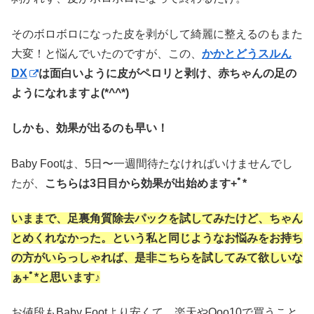
そのボロボロになった皮を剥がして綺麗に整えるのもまた
大変！と悩んでいたのですが、この、
かかとどうスルん
DX
は面白いように皮がペロリと剥け、赤ちゃんの足の
ようになれますよ(*^^*)
しかも、効果が出るのも早い！
Baby Footは、5日〜一週間待たなければいけませんでし
たが、
こちらは3日目から効果が出始めます+ﾟ*
いままで、足裏角質除去パックを試してみたけど、ちゃん
とめくれなかった。という私と同じようなお悩みをお持ち
の方がいらっしゃれば、是非こちらを試してみて欲しいな
ぁ+ﾟ*と思います♪
お値段もBaby Footより安くて、楽天やQoo10で買うこと