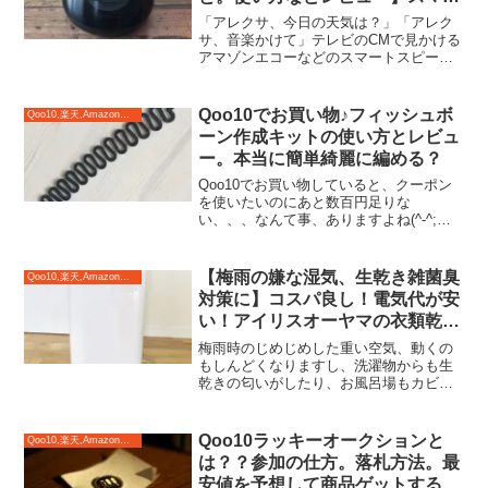
トホーム対応の家電操作にとても
「アレクサ、今日の天気は？」「アレク
便利！
サ、音楽かけて」テレビのCMで見かける
アマゾンエコーなどのスマートスピーカ
ー。なぜか我が家の子供達はこれをとて
も欲しがります。どうやら、YouTubeを
見ている時によく広告で出てくるよう
Qoo10でお買い物♪フィッシュボ
Qoo10,楽天,Amazonのおすすめ♪
で、子供達からした...
ーン作成キットの使い方とレビュ
ー。本当に簡単綺麗に編める？
Qoo10でお買い物していると、クーポン
を使いたいのにあと数百円足りな
い、、、なんて事、ありますよね(^-^;普
段はローソンのコーヒーを買ったりして
帳尻合わせをしているのですが、アクセ
サリーも数百円で売っているのでオスス
【梅雨の嫌な湿気、生乾き雑菌臭
Qoo10,楽天,Amazonのおすすめ♪
メ。今回はあと300...
対策に】コスパ良し！電気代が安
い！アイリスオーヤマの衣類乾燥
除湿機！使ってみたレビュー口コ
梅雨時のじめじめした重い空気、動くの
ミ
もしんどくなりますし、洗濯物からも生
乾きの匂いがしたり、お風呂場もカビが
生えて困りますよね。今年、我が家では
洗濯物の生乾き臭対策に、初の除湿機を
導入しました。おかげで洗濯物もお風呂
Qoo10ラッキーオークションと
Qoo10,楽天,Amazonのおすすめ♪
場もカラッと乾き、生乾き...
は？？参加の仕方。落札方法。最
安値を予想して商品ゲットする新