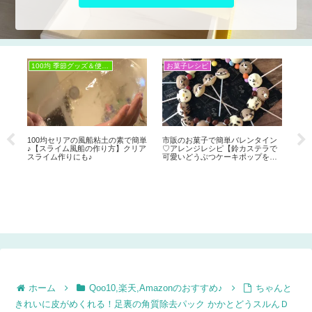
お菓子レシピ
お菓子レシピ
お菓子レシピ
【市松模様のモザイクチョコケー
OREO簡単レ
キの作り方】抹茶とココアで鬼滅
い手作りバレ
の刃風の柄にも♪バレンタイの手作
ップの作り方
りケーキに♡
供でも簡単に
にも本命チョ
販のお菓子で簡単バレンタイン
アレンジレシピ【鈴カステラで
愛いどうぶつケーキポップを手
り】リラックマなどキャラスイ
ツも♡
ホーム
Qoo10,楽天,Amazonのおすすめ♪
ちゃんと
きれいに皮がめくれる！足裏の角質除去パック かかとどうスルんＤ