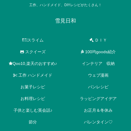
工作、ハンドメイド、DIYレシピがたくさん！
雪見日和
スライム
ＤＩＹ
スクイーズ
100均goods紹介
Qoo10,楽天のおすすめ♪
インテリア 収納
工作 ハンドメイド
ウェブ漫画
お菓子レシピ
パンレシピ
お料理レシピ
ラッピングアイデア
子供と楽しむ英会話♪
お正月＆冬休み
節分
バレンタイン♡