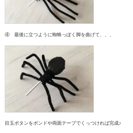
④ 最後に立つように蜘蛛っぽく脚を曲げて、、、
目玉ボタンをボンドや両面テープでくっつければ完成♪