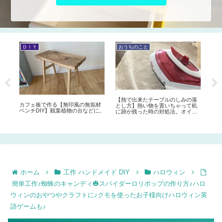
ハロウィン
お料理 お菓子 パン
ク
簡単工作♪蜘蛛のキャンディ🎃スパ
簡単バレンタインレシピ♡オレオ
10
イダーロリポップの作り方♪ハロウ
ボールと一緒に【ロータスボール
れ
ィンのおやつやクラフトに♪クモを
LOTUS BALLの作り方】混ぜて丸
ベ
使ったお子様向けハロウィン英語
める簡単クッキートリュフを手作
リ
ゲームも♪
り♪
簡単
落
机
ル
シミ
ホーム
工作 ハンドメイド DIY
ハロウィン
簡単工作♪蜘蛛のキャンディ🎃スパイダーロリポップの作り方♪ハロ
ウィンのおやつやクラフトに♪クモを使ったお子様向けハロウィン英
語ゲームも♪