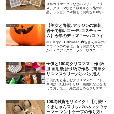
ール,撮影ボード,おしゃれハンコ
メルカリやラクマなどのフリマアプリ
etc…
や、クリーマなどで販売する作品の出
品、ラッピングや梱包に便利な100均アイ
テムをセリアで発見♪発送する時、Thank
youシールや壊れ物注意などの注意喚起シ
ールがラッピングや封筒に貼って下さっ
【美女と野獣♪アラジンの衣装、
ハロウィン
ておられるの...
親子で揃いコーデ♪コスチュー
ム】今年のディズニーハロウィン
は家族みんなで仮装してみよう！
🎃♪Happy Halloween♪🎃皆さん今年のハ
ロウィンの衣装は、もうお決まりです
か？？？ディズニーランドやユニーバー
サルスタジオのハロウィンイベント、街
で行われるパレードなど、仮装をしてハ
ロウィンを楽しむ機会がどんどん増えて
子供と100均クリスマス工作♪紙
クリスマス
きています...
皿,画用紙,折り紙で作る【簡単ク
リスマスツリー,パクパク指人形,
オーナメント,鎖飾り,ギフトバッ
子供たちと楽しむクリスマスクラフト。
ク、クリスマスカードの作り方】
今回は、紙皿や折り紙、画用紙などを使
ってお子様と一緒に楽しめるクリスマス
工作をいくつかご紹介♪クリスマス会や英
語教室のクリスマスクラフト、幼稚園や
保育園の制作などにいかがでしょうか？
100均雑貨をリメイク！【可愛い
クリスマス
(#^^#)ひとつめは...
くまちゃんスリッパやネックウォ
ーマー,マントケープの作り方♪】