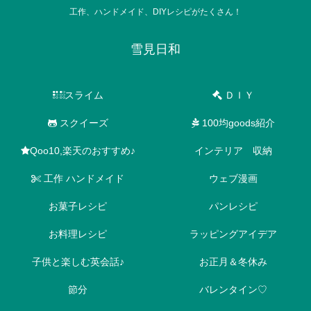
工作、ハンドメイド、DIYレシピがたくさん！
雪見日和
スライム
ＤＩＹ
スクイーズ
100均goods紹介
Qoo10,楽天のおすすめ♪
インテリア 収納
工作 ハンドメイド
ウェブ漫画
お菓子レシピ
パンレシピ
お料理レシピ
ラッピングアイデア
子供と楽しむ英会話♪
お正月＆冬休み
節分
バレンタイン♡