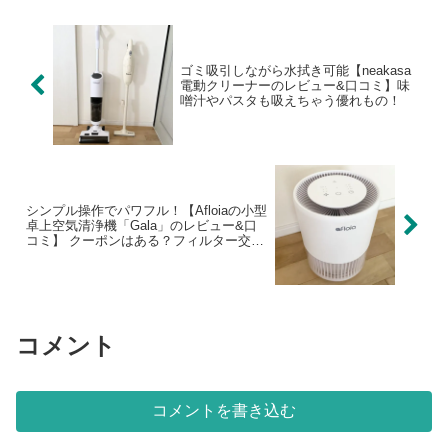
来栄えの、ハロウィン...
ゴミ吸引しながら水拭き可能【neakasa
電動クリーナーのレビュー&口コミ】味
噌汁やパスタも吸えちゃう優れもの！
シンプル操作でパワフル！【Afloiaの小型
卓上空気清浄機「Gala」のレビュー&口
コミ】 クーポンはある？フィルター交換
は？
コメント
コメントを書き込む