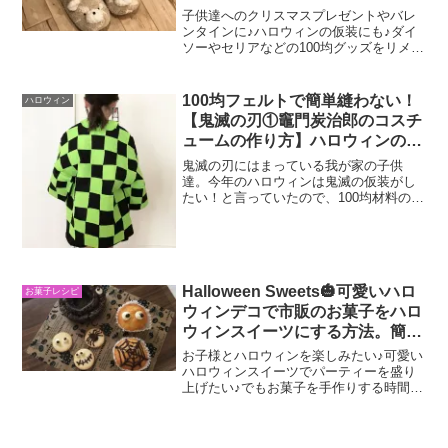
バレンタイン,クリスマスのプレ
子供達へのクリスマスプレゼントやバレ
ゼントやハロウィンの手作り衣装
ンタインに♪ハロウィンの仮装にも♪ダイ
ソーやセリアなどの100均グッズをリメイ
にも使える♪
クして、ステキな手作りプレゼントを作
ってみてはいかがでしょうか？(*^^*)作り
方は簡単♪スリッパやマフラー、ブランケ
100均フェルトで簡単縫わない！
ハロウィン
ットなど...
【鬼滅の刃①竈門炭治郎のコスチ
ュームの作り方】ハロウィンの仮
装衣装を手作り♪
鬼滅の刃にはまっている我が家の子供
達。今年のハロウィンは鬼滅の仮装がし
たい！と言っていたので、100均材料の
み！総額700円程で親子で工作してみまし
た♪今回は、縫わずにボンドとフェルトで
ざっくりと作ることができる、鬼滅の
刃、炭治郎の羽織の作...
Halloween Sweets🎃可愛いハロ
お菓子レシピ
ウィンデコで市販のお菓子をハロ
ウィンスイーツにする方法。簡単
なモンスターの作り方♪お子様の
お子様とハロウィンを楽しみたい♪可愛い
パーティーにもピッタリ♪
ハロウィンスイーツでパーティーを盛り
上げたい♪でもお菓子を手作りする時間が
ないのだけれど、何か簡単ないいアイデ
アはないかな？とお悩みの皆様。お子様
でも簡単に楽しめて、見た目も可愛い出