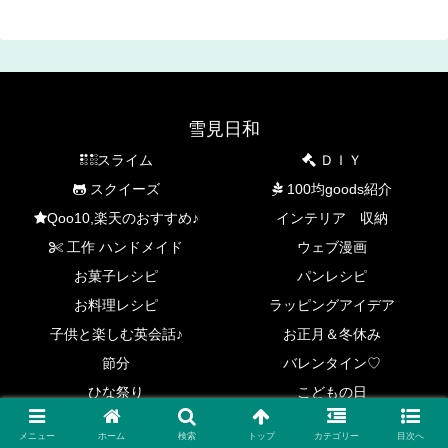
雪見日和
スライム
ＤＩＹ
スクイーズ
100均goods紹介
Qoo10,楽天のおすすめ♪
インテリア 収納
工作 ハンドメイド
ウェブ漫画
お菓子レシピ
パンレシピ
お料理レシピ
ラッピングアイデア
子供と楽しむ英会話♪
お正月＆冬休み
節分
バレンタイン♡
ひな祭り
こどもの日
イースター♪
夏休みの工作&自由研究♪
メニュー
ホーム
検索
トップ
カテゴリー
目次へ