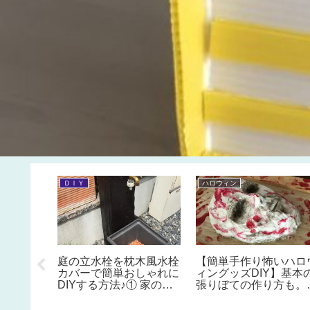
ＤＩＹ
ハロウィン
♡チョコ
庭の立水栓を枕木風水栓
【簡単手作り怖いハロ
の作り
カバーで簡単おしゃれに
ィングッズDIY】基本
簡単バレ
DIYする方法♪① 家の水
張りぼての作り方も。
レシピ♪
道の元栓の場所と閉める
化け屋敷に挑戦！こわ
方法。植木鉢を水栓パン
いオバケオブジェの作