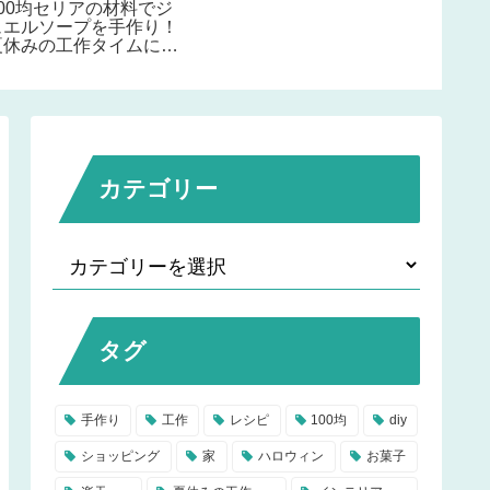
100均セリアの材料でジ
アにも♪作り方も簡単で
ュエルソープを手作り！
おすすめ♪
夏休みの工作タイムに子
供と宝石せっけんを作っ
てみよう♪
カテゴリー
タグ
手作り
工作
レシピ
100均
diy
ショッピング
家
ハロウィン
お菓子