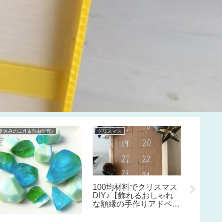
夏休みの工作&自由研究♪
クリスマス
工作 ハンド
【簡単
クラメ
ランタ
方】あ
ランター
リアや
100均材料でクリスマス
多肉にも
DIY♪【飾れるおしゃれ
な額縁の手作りアドベン
トカレンダーの作り方
①】クリスマスインテリ