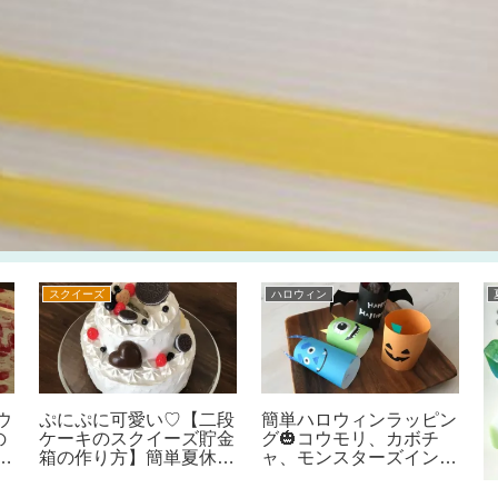
スクイーズ
ハロウィン
ウ
ぷにぷに可愛い♡【二段
簡単ハロウィンラッピン
の
ケーキのスクイーズ貯金
グ🎃コウモリ、カボチ
お
箱の作り方】簡単夏休み
ャ、モンスターズインク
ー
貯金箱工作アイデア！手
のサリーやマイクのお菓
り
作りスクイーズでオリジ
子の包みの作り方♪英語