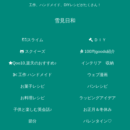
工作、ハンドメイド、DIYレシピがたくさん！
雪見日和
スライム
ＤＩＹ
スクイーズ
100均goods紹介
Qoo10,楽天のおすすめ♪
インテリア 収納
工作 ハンドメイド
ウェブ漫画
お菓子レシピ
パンレシピ
お料理レシピ
ラッピングアイデア
子供と楽しむ英会話♪
お正月＆冬休み
節分
バレンタイン♡