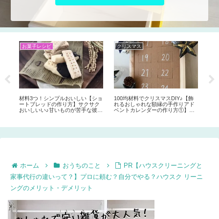
お菓子レシピ
クリスマス
夏
簡単バレンタインレシピ♡子供と
木の枝で簡単おしゃれにクリスマ
UF
手作り【混ぜて挟むだけ♪オレオサ
スウォールデコ♪【小枝のクリスマ
【ク
ンドの作り方】材料は３つだけ♪絶
スツリーの作り方】クリスマスイ
方】
対美味しい！オレオチーズケーキ
ンテリアアイデア★
もし
風の濃厚おやつ♪
飾
ド
ク
方も
ホーム
おうちのこと
PR【ハウスクリーニングと
家事代行の違いって？】プロに頼む？自分でやる？ハウスク リーニ
ングのメリット・デメリット