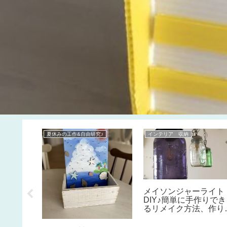
夏休みの工作&自由研究♪
インテリア 収納
でDIY♪簡
メイソンジャーライト
スクの作
DIY♪簡単に手作りでき
Xの使い方
るリメイク方法、作り
ビングの
をご紹介。好きな色の
ルにも♪
でキッチンなどのイン