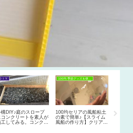
ＤＩＹ
100均 季節グッズ＆便利グッズ
夏休みの工
外構DIY♪庭のスロープ
100均セリアの風船粘土
【人形
にコンクリートを素人が
の素で簡単♪【スライム
く仕掛
施工してみる。コンクリ
風船の作り方】クリアス
方】こ
ートの作り方 その１～
ライム作りにも♪
由研究
準備&基礎編～ コンク