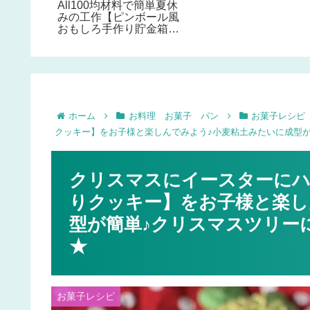
All100均材料で簡単夏休
リアのアクセントに♪
みの工作【ピンボール風
おもしろ手作り貯金箱の
作り方】ピンボール風で
コインがコロコロ♪
ホーム
お料理 お菓子 パン
お菓子レシピ
クッキー】をお子様と楽しんでみよう♪小麦粘土みたいに成型
クリスマスにイースターにハ
りクッキー】をお子様と楽し
型が簡単♪クリスマスツリー
★
お菓子レシピ