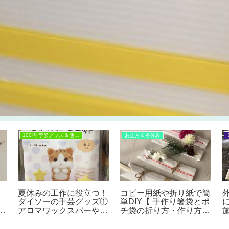
100均 季節グッズ＆便利グッズ
お正月＆冬休み
夏休みの工作に役立つ！
コピー用紙や折り紙で簡
ダイソーの手芸グッズ①
単DIY【 手作り箸袋とポ
方
アロマワックスバーや
チ袋の折り方・作り方】
瓶
UVレジンアクセ、フェ
アレンジ次第でナチュラ
テ
ルト小物を作ろう♪
ルおしゃれな箸袋や豪華