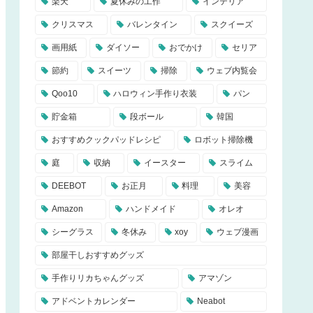
楽天
夏休みの工作
インテリア
クリスマス
バレンタイン
スクイーズ
画用紙
ダイソー
おでかけ
セリア
節約
スイーツ
掃除
ウェブ内覧会
Qoo10
ハロウィン手作り衣装
パン
貯金箱
段ボール
韓国
おすすめクックパッドレシピ
ロボット掃除機
庭
収納
イースター
スライム
DEEBOT
お正月
料理
美容
Amazon
ハンドメイド
オレオ
シーグラス
冬休み
xoy
ウェブ漫画
部屋干しおすすめグッズ
手作りリカちゃんグッズ
アマゾン
アドベントカレンダー
Neabot