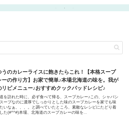
たり！
つうのカレーライスに飽きたらこれ！【本格スープ
レーの作り方】お家で簡単♪本場北海道の味を。我が
のリピメニュー♪おすすめクックパッドレシピ♪
道を訪れた時に、必ず食べて帰る、スープカレー♪この、シャバシ
スープなのに濃厚でしっかりとした味のスープカレーを家でも味
たいなぁ、、、。と調べていたところ、素敵なレシピにたどり着
した(#^^#)本場、北海道のスープカレーの味を...