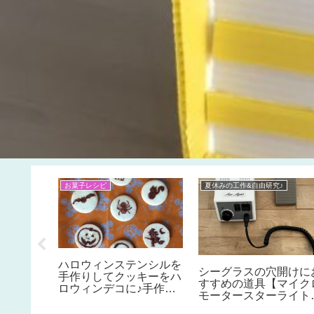
お菓子レシピ
夏休みの工作&自由研究♪
ハロウィンステンシルを
ツレシピ
シーグラスの穴開けに
手作りしてクッキーをハ
ーの作り
すすめの道具【マイク
ロウィンデコに♪手作り
アガーど
モータースターライト
も市販のクッキーもOK♪
しい？違
レビュー】本格的にた
簡単アイデアでハロウィ