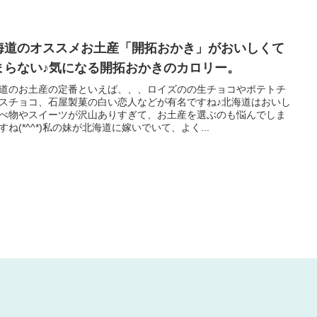
海道のオススメお土産「開拓おかき」がおいしくて
まらない♪気になる開拓おかきのカロリー。
道のお土産の定番といえば、、、ロイズのの生チョコやポテトチ
スチョコ、石屋製菓の白い恋人などが有名ですね♪北海道はおいし
べ物やスイーツが沢山ありすぎて、お土産を選ぶのも悩んでしま
すね(*^^*)私の妹が北海道に嫁いでいて、よく...