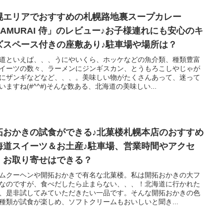
幌エリアでおすすめの札幌路地裏スープカレー
SAMURAI 侍」のレビュー♪お子様連れにも安心のキ
ズスペース付きの座敷あり♪駐車場や場所は？
道といえば、、、うにやいくら、ホッケなどの魚介類、種類豊富
イーツの数々、ラーメンにジンギスカン、とうもろこしやじゃが
にザンギなどなど、、、。美味しい物がたくさんあって、迷って
いますね(#^^#)そんな数ある、北海道の美味しい...
拓おかきの試食ができる♪北菓楼札幌本店のおすすめ
海道スイーツ＆お土産♪駐車場、営業時間やアクセ
、お取り寄せはできる？
ムクーヘンや開拓おかきで有名な北菓楼。私は開拓おかきの大フ
なのですが、食べだしたら止まらない、、、！北海道に行かれた
、是非試してみていただきたい一品です。そんな開拓おかきの色
種類が試食が楽しめ、ソフトクリームもおいしいと聞き...