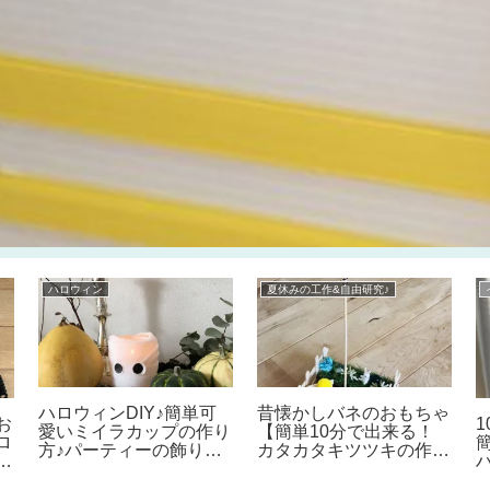
ハロウィン
夏休みの工作&自由研究♪
ハロウィンDIY♪簡単可
昔懐かしバネのおもちゃ
お
愛いミイラカップの作り
【簡単10分で出来る！
ロ
方♪パーティーの飾りや
カタカタキツツキの作り
の
ハ
入れ物、英語レッスンの
方】夏休みの工作だけで
く
2
子供向け工作にも♪
なく、自由研究にもぴっ