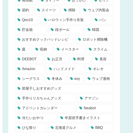
画用紙
ダイソー
おでかけ
セリア
節約
スイーツ
掃除
ウェブ内覧会
Qoo10
ハロウィン手作り衣装
パン
貯金箱
段ボール
韓国
おすすめクックパッドレシピ
ロボット掃除機
庭
収納
イースター
スライム
DEEBOT
お正月
料理
美容
Amazon
ハンドメイド
オレオ
シーグラス
冬休み
xoy
ウェブ漫画
部屋干しおすすめグッズ
手作りリカちゃんグッズ
アマゾン
アドベントカレンダー
Neabot
冷たいおやつ
年賀状手書きイラスト
ひな祭り
北海道グルメ
BBQ