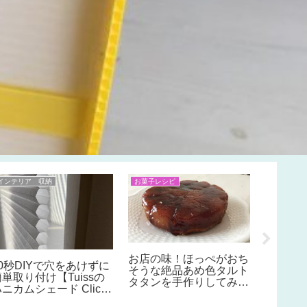
インテリア 収納
お菓子レシピ
クリスマス
クリスマ
くりで
ろう♪
マスイ
り！お
ぼっく
お店の味！ほっぺがおち
10秒DIYで穴をあけずに
そうな絶品あめ色タルト
簡単取り付け【Tuissの
タタンを手作りしてみよ
ニカムシェード Click
う♪おすすめクックパッ
 Fit のレビュー&口コ
ドレシピ♪