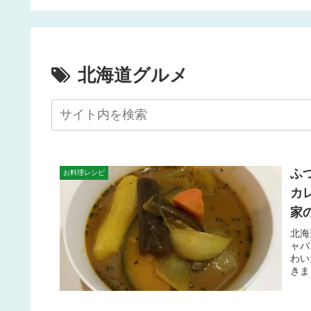
さん加工したい方に
ンパーティーを盛り上げ
よう♪
北海道グルメ
ふ
お料理レシピ
カ
家
北海
ャバ
わい
きま