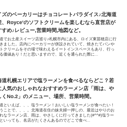
イズのベーカリーはチョコレートパラダイス♪北海道
産、Royce’のソフトクリームを楽しむなら直営店が
すすめ♪レビュー,営業時間,地図など。
道でお土産スイーツ店巡り♪札幌市内にある、ロイズ東苗穂店に行
きました。店内にベーカリーが併設されていて、焼きたてパンや
トクリームをその場で味わえるイートインスペースもあり、行っ
る価値あり！だと思いますので、近くを通られた際に...
海道札幌エリアで塩ラーメンを食べるならどこ？若
に人気のおしゃれなおすすめラーメン店「雨は、や
しくNo.2」のメニュー、場所、営業時間。
道といえば、、、塩ラーメン！おいしい塩ラーメンが食べたい！
うことで、、、。北海道在住の妹夫婦一押しの、最近はやりのお
れなラーメン店、雨は、やさしくに行ってきました(#^^#)塩ラー
といっても、名店がたくさんあるのでどこで食べ...