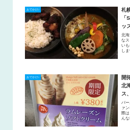
札
おでかけ♪
「
ッ
北海
なス
いも
しま
開
おでかけ♪
北
ス
バー
ァン
際は
んな