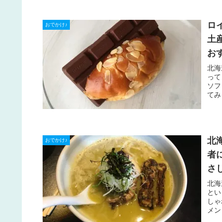
ロ
おでかけ♪
土
お
北海
って
ソフ
てみ
北
おでかけ♪
者
さ
北海
とい
しゃ
メン