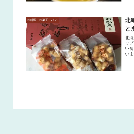
北
お料理 お菓子 パン
と
北海
ップ
い食
いま