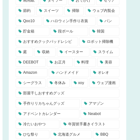
画用紙
ダイソー
おでかけ
セリア
節約
スイーツ
掃除
ウェブ内覧会
Qoo10
ハロウィン手作り衣装
パン
貯金箱
段ボール
韓国
おすすめクックパッドレシピ
ロボット掃除機
庭
収納
イースター
スライム
DEEBOT
お正月
料理
美容
Amazon
ハンドメイド
オレオ
シーグラス
冬休み
xoy
ウェブ漫画
部屋干しおすすめグッズ
手作りリカちゃんグッズ
アマゾン
アドベントカレンダー
Neabot
冷たいおやつ
年賀状手書きイラスト
ひな祭り
北海道グルメ
BBQ