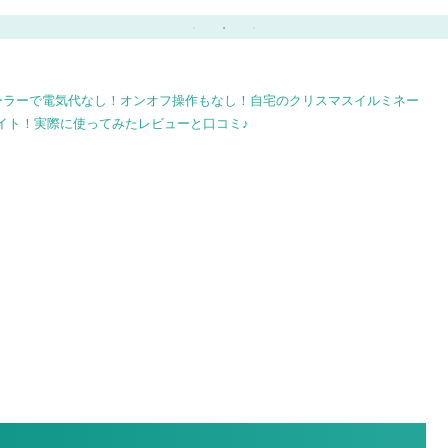
デ
グで簡単おしゃれに♪
メントや飾りを手作りし
う
てみよう♪
ーラーで電気代なし！オンオフ操作もなし！自宅のクリスマスイルミネー
イト！実際に使ってみたレビューと口コミ♪