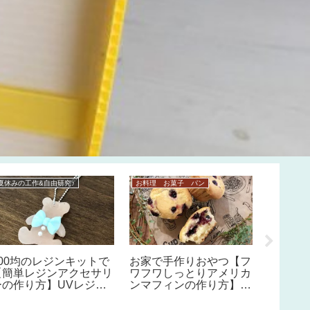
夏休みの工作&自由研究♪
お料理 お菓子 パン
お菓子レシ
手作り
ツレシ
んごの
ンケー
ウィン
100均のレジンキットで
お家で手作りおやつ【フ
【簡単レジンアクセサリ
ワフワしっとりアメリカ
ーの作り方】UVレジン
ンマフィンの作り方】チ
初心者におすすめ♪太陽
ョコでバレンタインにも
光でも固まる♪
♡ブルーベリーマフィン