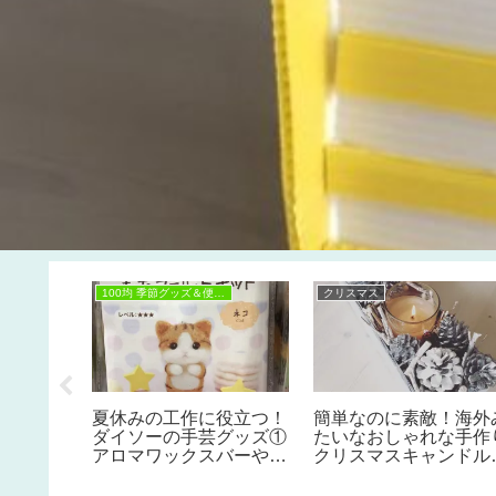
100均 季節グッズ＆便利グッズ
クリスマス
夏休みの工作に役立つ！
簡単なのに素敵！海外
やりスム
ダイソーの手芸グッズ①
たいなおしゃれな手作
】業務ス
アロマワックスバーや
クリスマスキャンドル
ルーツ活
UVレジンアクセ、フェ
作り方☆100均クリス
ルト小物を作ろう♪
ス雑貨DIYでクリスマ