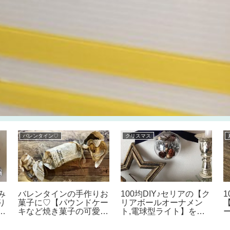
バレンタイン♡
クリスマス
み
バレンタインの手作りお
100均DIY♪セリアの【ク
り
菓子に♡【パウンドケー
リアボールオーナメン
の
キなど焼き菓子の可愛い
ト,電球型ライト】を使
マ
ラッピング方法】100均
って、おしゃれなナチュ
ス
の包装紙やストックバッ
ラル系クリスマスオーナ