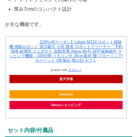
厚み7cmのコンパクト設計
が主な機能です。
【20%offクーポン】Lefant M210 ロボット掃除
機 掃除ロボット 強力吸引 小型 静音 ロボットクリーナー「予約
清掃 超薄型 ミニボデイ 自動充電 Alexa Wi-Fi APP遠隔操作 マ
ッピング機能」100分間 リモコン付 28cm直径 畳/フローリング/
カーペット 2年保証 母の日 ギフト
posted with
カエレバ
楽天市場
Amazon
Yahooショッピング
セット内容/付属品