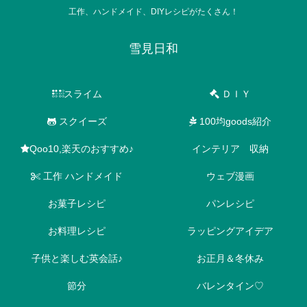
工作、ハンドメイド、DIYレシピがたくさん！
雪見日和
スライム
ＤＩＹ
スクイーズ
100均goods紹介
Qoo10,楽天のおすすめ♪
インテリア 収納
工作 ハンドメイド
ウェブ漫画
お菓子レシピ
パンレシピ
お料理レシピ
ラッピングアイデア
子供と楽しむ英会話♪
お正月＆冬休み
節分
バレンタイン♡