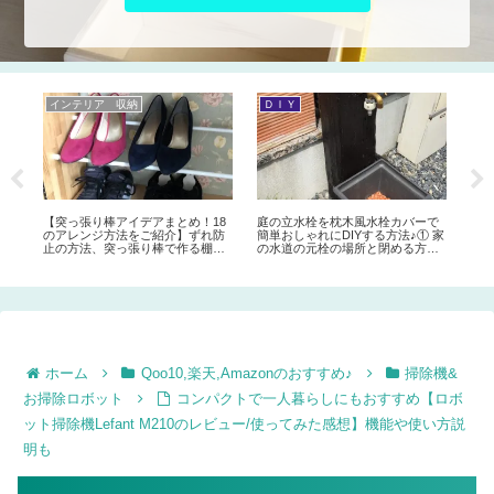
夏休みの工作&自由研究♪
お料理 お菓子 パン
イ
【クリップを曲げるだけで簡単！
お家で手作りおやつ【フワフワし
古
リカちゃん等人形の洋服ハンガー
っとりアメリカンマフィンの作り
ク♪
とクローゼットの作り方】ダイソ
方】チョコでバレンタインにも♡
ノ
ー木箱をクローゼットにリメイ
ブルーベリーマフィンなどアレン
方
ク。子供と手作りリカちゃんハウ
ジレシピも♪
ス④
で
 家
風
ホーム
Qoo10,楽天,Amazonのおすすめ♪
掃除機&
お掃除ロボット
コンパクトで一人暮らしにもおすすめ【ロボ
ット掃除機Lefant M210のレビュー/使ってみた感想】機能や使い方説
明も