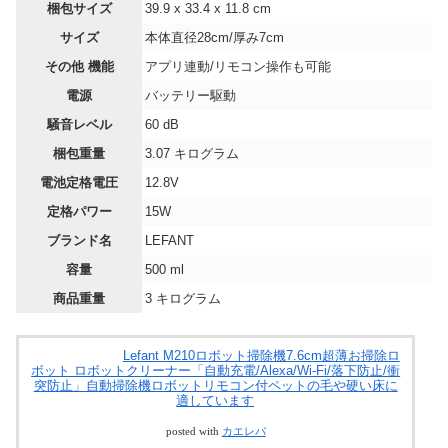
梱包サイズ
‎39.9 x 33.4 x 11.8 cm
サイズ
‎本体直径28cm/厚み7cm
その他 機能
‎アプリ連動/リモコン操作も可能
電源
‎バッテリー駆動
騒音レベル
‎60 dB
梱包重量
‎3.07 キログラム
電池定格電圧
12.8V
定格パワー
15W
ブランド名
‎LEFANT
容量
‎500 ml
商品重量
‎3 キログラム
Lefant M210ロボット掃除機7.6cm超薄お掃除ロ
ボット ロボットクリーナー「自動充電/Alexa/Wi-Fi/落下防止/衝
突防止」自動掃除機ロボットリモコン付ペットの毛や硬い床に
適しています
posted with
カエレバ