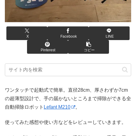
X
Facebook
LINE
Pinterest
コピー
ワンタッチで起動式で簡単。直径28cm、厚さわずか7cm
の超薄型設計で、手の届かないところまで掃除ができる全
自動掃除ロボット
Lefant M210
。
使ってみた感想や使い方などをレビューしていきます。