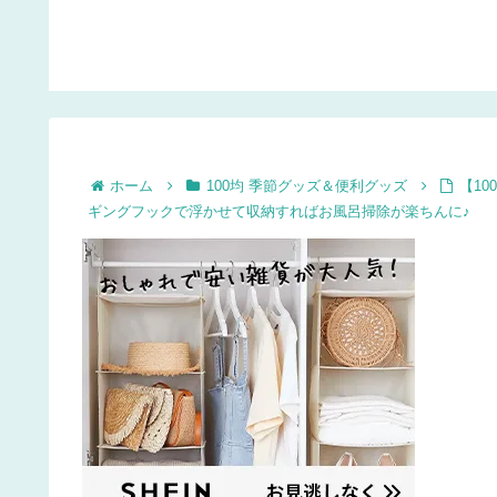
ゃってマ
すめ♪
工作にもおすすめ♪
ギングプ
の作り
ォールプ
夏インテ
ランツ、
ホーム
100均 季節グッズ＆便利グッズ
【1
ギングフックで浮かせて収納すればお風呂掃除が楽ちんに♪