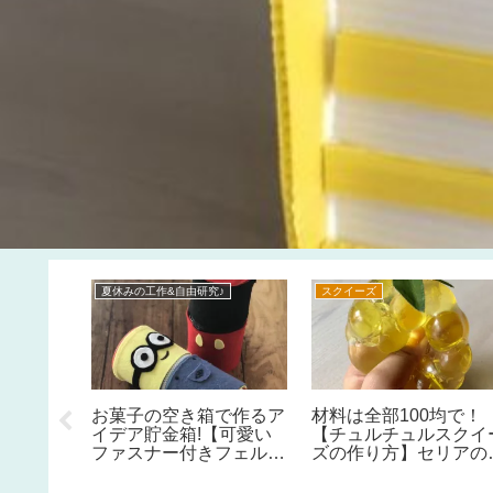
夏休みの工作&自由研究♪
スクイーズ
お菓子の空き箱で作るア
材料は全部100均で！
イデア貯金箱!【可愛い
【チュルチュルスクイ
ファスナー付きフェルト
ズの作り方】セリアの
の貯金箱の作り方】お子
系スクイーズとぷよぷ
様の夏休みの工作におす
ボールの素で♪夏休み