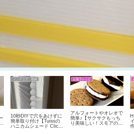
インテリア 収納
お菓子レシピ
アルフォートやオレオで
10秒DIYで穴をあけずに
ー
簡単♪【サクサクもっち
簡単取り付け【Tuissの
水
り美味しい！スモアの作
ハニカムシェード Click
よ
り方】 “S’moreｓ”とは
2 Fit のレビュー&口コ
の
何？名前の由来は？