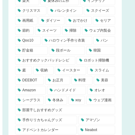
楽天
夏休みの工作
インテリア
クリスマス
バレンタイン
スクイーズ
画用紙
ダイソー
おでかけ
セリア
節約
スイーツ
掃除
ウェブ内覧会
Qoo10
ハロウィン手作り衣装
パン
貯金箱
段ボール
韓国
おすすめクックパッドレシピ
ロボット掃除機
庭
収納
イースター
スライム
DEEBOT
お正月
料理
美容
Amazon
ハンドメイド
オレオ
シーグラス
冬休み
xoy
ウェブ漫画
部屋干しおすすめグッズ
手作りリカちゃんグッズ
アマゾン
アドベントカレンダー
Neabot