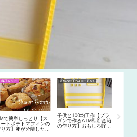
お菓子レシピ
夏休みの工作&自由研究♪
インテリア
100均DI
のアイ
オル掛
単です
プレー
にも♪
子供と100均工作【プラ
HMで簡単しっとり【ス
ダンで作るATM型貯金箱
イートポテトマフィンの
の作り方】おもしろ貯金
作り方】卵が分離した時
箱！夏休みの工作におす
の直すコツも。
すめ♪