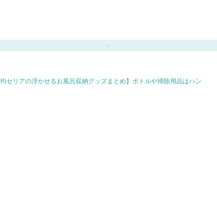
ミ】賃貸DIYにもおすす
BBQに子供と楽しめる
め！
レシピ♪
00均セリアの浮かせるお風呂収納グッズまとめ】ボトルや掃除用品はハン