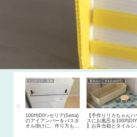
インテリア 収納
夏休みの工作&自由研究♪
♡チョコ
100均DIY♪セリア(Seria)
【手作りリカちゃんハ
の作り
のアイアンバーをバスタ
スにお風呂を100均DI
簡単バレ
オル掛けに。作り方も簡
】お弁当箱とタイルシ
レシピ♪
単ですぐできて便利♪ス
ルで簡単！夏休みの工
プレー類の収納や冷蔵庫
にもおすすめ♪子供と