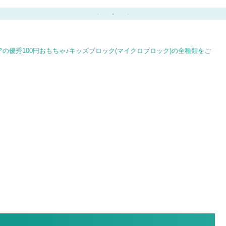
③
皿や歯ブラシの収納にも
BBQに子供と楽しめる
♪
レシピ♪
アの優秀100円おもちゃ♪キッズブロック(マイクロブロック)の全種類をご