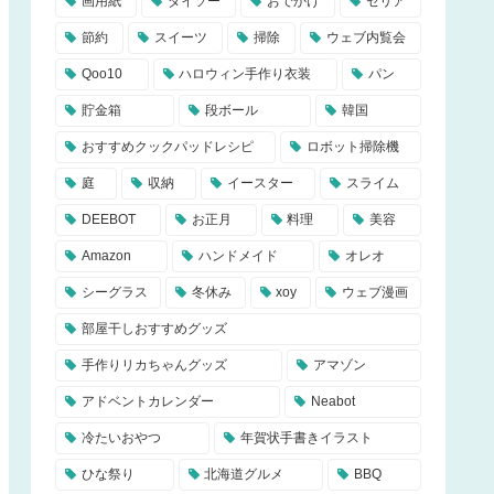
画用紙
ダイソー
おでかけ
セリア
節約
スイーツ
掃除
ウェブ内覧会
Qoo10
ハロウィン手作り衣装
パン
貯金箱
段ボール
韓国
おすすめクックパッドレシピ
ロボット掃除機
庭
収納
イースター
スライム
DEEBOT
お正月
料理
美容
Amazon
ハンドメイド
オレオ
シーグラス
冬休み
xoy
ウェブ漫画
部屋干しおすすめグッズ
手作りリカちゃんグッズ
アマゾン
アドベントカレンダー
Neabot
冷たいおやつ
年賀状手書きイラスト
ひな祭り
北海道グルメ
BBQ