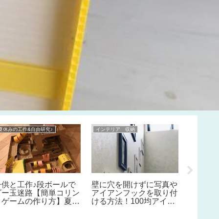
夏休みの工作&自由研究♪
インテリア 収納
夏休みの工
夏休み
みくじ
箱の作
工作タイ
子供と工作♪段ボールで
壁に穴を開けずに写真や
ビー玉迷路【簡単コリン
アイアンフックを取り付
トゲームの作り方】夏休
ける方法！100均アイテ
みの工作にぴったり♪ト
ムだけで簡単DIY♪好き
ンネル、坂道、ワープに
な場所に設置可能