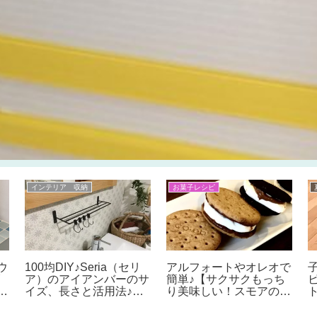
インテリア 収納
お菓子レシピ
ウ
100均DIY♪Seria（セリ
アルフォートやオレオで
Y
ア）のアイアンバーのサ
簡単♪【サクサクもっち
ー
イズ、長さと活用法♪ペ
り美味しい！スモアの作
作
ーパーホルダー,物干し,
り方】 “S’moreｓ”とは
手
調理器具掛け,オーブン
何？名前の由来は？