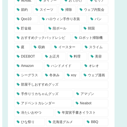
画用紙
ダイソー
おでかけ
セリア
節約
スイーツ
掃除
ウェブ内覧会
Qoo10
ハロウィン手作り衣装
パン
貯金箱
段ボール
韓国
おすすめクックパッドレシピ
ロボット掃除機
庭
収納
イースター
スライム
DEEBOT
お正月
料理
美容
Amazon
ハンドメイド
オレオ
シーグラス
冬休み
xoy
ウェブ漫画
部屋干しおすすめグッズ
手作りリカちゃんグッズ
アマゾン
アドベントカレンダー
Neabot
冷たいおやつ
年賀状手書きイラスト
ひな祭り
北海道グルメ
BBQ