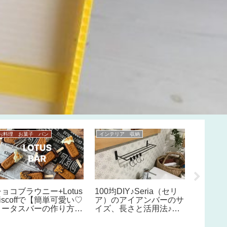
お料理 お菓子 パン
インテリア 収納
インテリア
リビン
DIYで
につけ
紹介。
ンモッ
ョコブラウニー+Lotus
100均DIY♪Seria（セリ
iscoffで【簡単可愛い♡
ア）のアイアンバーのサ
ロータスバーの作り方】
イズ、長さと活用法♪ペ
バレンタインの手作りチ
ーパーホルダー,物干し,
ョコに♡アイスキャンデ
調理器具掛け,オーブン