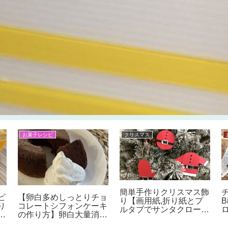
お菓子レシピ
クリスマス
簡単手作りクリスマス飾
チ
ピ
【卵白多めしっとりチョ
り【画用紙,折り紙とプ
B
り
コレートシフォンケーキ
ルタブでサンタクロース
ど
の作り方】卵白大量消費
のオーナメントの作り
違
に・余った卵白でお菓子
方】子供と楽しむ100均