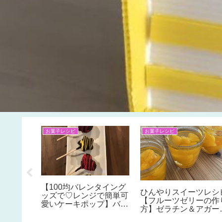
♪
お菓子レシピ
お菓子レシピ
【わたあ
【100均バレンタイング
ひんやりスイーツレシ
チュア屋
ッズで♡レンジで簡単可
【フルーツゼリーの作
休みの子
愛いケーキポップ】バレ
方】ゼラチン＆アガー
すめ。家
ンタイン友チョコ大量生
っちが簡単美味しい？
単工作♪
産におすすめ！ホットケ