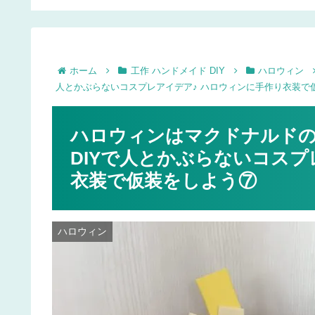
いは？
ーズ
ーキミックスで子供と作
る手作りお菓子♪
ホーム
工作 ハンドメイド DIY
ハロウィン
人とかぶらないコスプレアイデア♪ ハロウィンに手作り衣装で
ハロウィンはマクドナルド
DIYで人とかぶらないコスプ
衣装で仮装をしよう⑦
ハロウィン