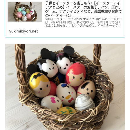
子供とイースターを楽しもう♪【イースターアイ
デアまとめ】イースターのお菓子、パン、工作、
ゲーム、アクティビティなど。英語教室やお家で
のパーティーに♪
皆様イースターってご存知ですか？？2025年のイースター
は、4月20日の日曜日。初めて聞いた、名前は知ってるけ
どよくは知らない。という方のために、イースターって
何？イースターっていつかな？から、ダイソーやセリアな
yukimibiyori.net
どの可愛いイースターグッズま...