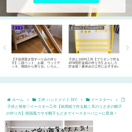
お菓子レシピ
インテリア 収納
夏
煮沸消毒や洗い物いらず！簡単♪カ
クリスマスに束ねるだけで簡単可
【
スピ海ヨーグルトの増やし方。牛
愛い【スワッグリース】を手作り
ー
乳パックをそのまま使えば解決！
してみよう♪素敵なドアデコレーシ
ド
とってもらくちんな方法をご紹介♪
ョン クリスマススワッグの作り方
♪
作る
ろ
め♪
ホーム
工作 ハンドメイド DIY
イースター♪
子供と簡単♡イースター工作【画用紙で作る動く耳のうさぎの帽子
の作り方】韓国風ウサギ帽子もどきでイースターバニーに変身！