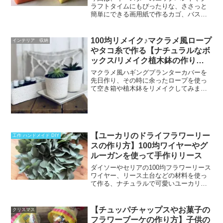
クラフトにもおすすめ♪
ラフトタイムにもぴったりな、ささっと
簡単にできる画用紙で作るカゴ、バスケ
ットの作り方をご紹介させていただきた
いと思います。画用紙をちょっと切って
テープでとめるだけ！高さ、横幅、色
100均リメイク♪マクラメ風ロープ
インテリア 収納
も、画用紙のサイズなどで簡...
やタコ糸で作る【ナチュラルなボ
ックス/リメイク植木鉢の作り
方】ナチュラルテイストのお部屋
マクラメ風ハギングプランターカバーを
に♪
先日作り、その時に余ったロープを使っ
て空き箱や植木鉢をリメイクしてみまし
た(#^^#)iPhoneの空き箱を白くてナチュラ
ルな印象のアロマオイルケースにした
り、、、タコ糸を使って、多肉のミニポ
ットも同じ味...
【ユーカリのドライフラワーリー
工作 ハンドメイド DIY
スの作り方】100均ワイヤーやグ
ルーガンを使って手作りリース
ダイソーやセリアの100均フラワーリース
ワイヤー、リース土台などの材料を使っ
て作る、ナチュラルで可愛いユーカリの
フレッシュリースやドライフラワーリー
スの作り方です。セリアのアレンジワイ
ヤーを使ったワイヤリングリースを作る
【チュッパチャップスやお菓子の
クリスマス
方法をご紹介していき...
フラワーブーケの作り方】子供の