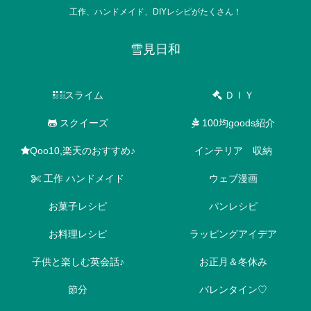
工作、ハンドメイド、DIYレシピがたくさん！
雪見日和
スライム
ＤＩＹ
スクイーズ
100均goods紹介
Qoo10,楽天のおすすめ♪
インテリア 収納
工作 ハンドメイド
ウェブ漫画
お菓子レシピ
パンレシピ
お料理レシピ
ラッピングアイデア
子供と楽しむ英会話♪
お正月＆冬休み
節分
バレンタイン♡