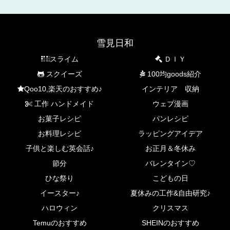
雪見日和
スライム
ＤＩＹ
スクイーズ
100均goods紹介
Qoo10,楽天のおすすめ♪
インテリア 収納
工作 ハンドメイド
ウェブ漫画
お菓子レシピ
パンレシピ
お料理レシピ
ラッピングアイデア
子供と楽しむ英会話♪
お正月＆冬休み
節分
バレンタイン♡
ひな祭り
こどもの日
イースター♪
夏休みの工作&自由研究♪
ハロウィン
クリスマス
Temuのおすすめ
SHEINのおすすめ