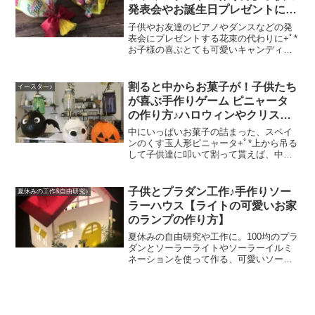
発表会やお誕生日プレゼントに可
愛いキャンディーの手作り花束を
子供やお友達のピアノやダンスなどの発
♪
表会にプレゼントする花束の代わりに+ﾟ*
お子様の喜ぶとても可愛いキャンディー
の花束、チュッパチャップスやお菓子の
フラワーブーケはいかがでしょうか？と
ても簡単ですが一本一本ワイヤーを付け
割ると中からお菓子が！子供たち
イースター♪
ていくので少し手間は...
が喜ぶ手作りゲーム ピニャータ
の作り方♪ハロウィンやクリスマ
スパーティで盛り上がるゲームア
中にいっぱいお菓子の詰まった、スペイ
イデア♪
ンのくす玉人形ピニャータ+ﾟ*上から吊る
して子供達に叩いて割って貰えば、中か
らお菓子が飛び出す♪パーティで大盛り上
がり間違いなしの、ピニャータをハロウ
ィンやクリスマス、お誕生日会などで、
子供とプラダン工作♪手作りソー
夏休みの工作&自由研究♪
お家で手作りして楽...
ラーハウス【ライトの可愛いお家
のランプの作り方】
夏休みの自由研究や工作に。100均のプラ
ダンとソーラーライトやソーラーイルミ
ネーションを使って作る、可愛いソーラ
ーライトハウスの作り方です^ ^カッター
で切ってグルーガンで組み立てるだけな
ので、高学年ならば一人で組み立てるこ
とができます。小...