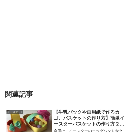
関連記事
【牛乳パックや画用紙で作るカ
イースター♪
ゴ、バスケットの作り方】簡単イ
ースターバスケットの作り方２種
をご紹介！イースターレッスンの
今回は、イースターのエッグハントやク