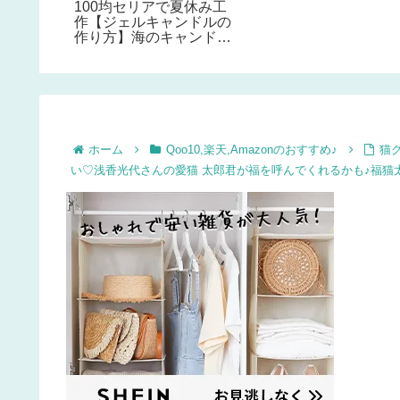
100均セリアで夏休み工
手作りし
ルトとカードケースで
作【ジェルキャンドルの
単♪
作り方】海のキャンドル
を湯煎なしのズボラ手順
で♪
ホーム
Qoo10,楽天,Amazonのおすすめ♪
猫
い♡浅香光代さんの愛猫 太郎君が福を呼んでくれるかも♪福猫