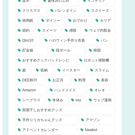
楽天
夏休みの工作
インテリア
クリスマス
バレンタイン
スクイーズ
画用紙
ダイソー
おでかけ
セリア
節約
スイーツ
掃除
ウェブ内覧会
Qoo10
ハロウィン手作り衣装
パン
貯金箱
段ボール
韓国
おすすめクックパッドレシピ
ロボット掃除機
庭
収納
イースター
スライム
DEEBOT
お正月
料理
美容
Amazon
ハンドメイド
オレオ
シーグラス
冬休み
xoy
ウェブ漫画
部屋干しおすすめグッズ
手作りリカちゃんグッズ
アマゾン
アドベントカレンダー
Neabot