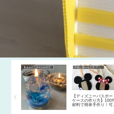
夏休みの工作&自由研究♪
子供と遊べる工作,アクティビティ♪
さなメイ
【ディズニーパスポー
トのよう
ケースの作り方】100
ナメント
材料で簡単手作り！可
ゃれなナ
いミッキー＆ミニーの
スマスガ
のカード入れDIY！フ