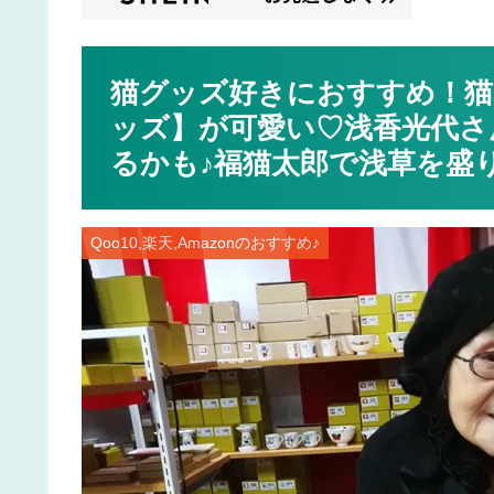
猫グッズ好きにおすすめ！猫
ッズ】が可愛い♡浅香光代さ
るかも♪福猫太郎で浅草を盛
Qoo10,楽天,Amazonのおすすめ♪