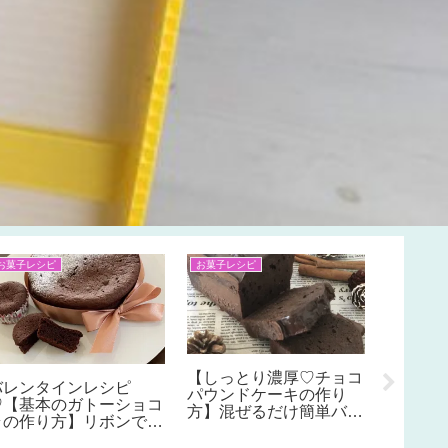
お菓子レシピ
お菓子レシピ
インテリア
リビン
DIYで
につけ
紹介。
ンモッ
【しっとり濃厚♡チョコ
バレンタインレシピ
パウンドケーキの作り
♡【基本のガトーショコ
方】混ぜるだけ簡単バレ
ラの作り方】リボンで可
ンタイン手作りレシピ♪
愛くラッピング♪