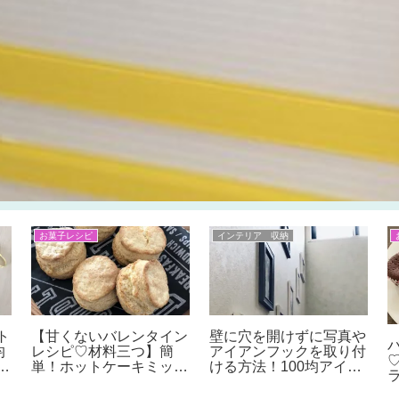
お菓子レシピ
インテリア 収納
ト
【甘くないバレンタイン
壁に穴を開けずに写真や
均
レシピ♡材料三つ】簡
アイアンフックを取り付
愛
単！ホットケーキミック
ける方法！100均アイテ
形
スでスタバみたいなスコ
ムだけで簡単DIY♪好き
ェ
ーンの作り方
な場所に設置可能